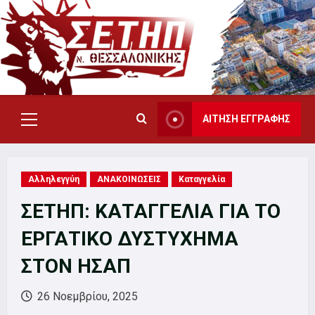
Skip
to
content
ΑΙΤΗΣΗ ΕΓΓΡΑΦΗΣ
Primary
Menu
Αλληλεγγύη
ΑΝΑΚΟΙΝΩΣΕΙΣ
Καταγγελία
ΣΕΤΗΠ: ΚΑΤΑΓΓΕΛΙΑ ΓΙΑ ΤΟ
ΕΡΓΑΤΙΚΟ ΔΥΣΤΥΧΗΜΑ
ΣΤΟΝ ΗΣΑΠ
26 Νοεμβρίου, 2025