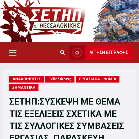
Skip
to
content
ΑΙΤΗΣΗ ΕΓΓΡΑΦΗΣ
Primary
Menu
ΑΝΑΚΟΙΝΩΣΕΙΣ
Εκδηλώσεις
ΕΡΓΑΣΙΑΚΑ - ΝΟΜΟΙ
ΣΗΜΑΝΤΙΚΑ
ΣΕΤΗΠ:ΣΥΣΚΕΨΗ ΜΕ ΘΕΜΑ
ΤΙΣ ΕΞΕΛΙΞΕΙΣ ΣΧΕΤΙΚΑ ΜΕ
ΤΙΣ ΣΥΛΛΟΓΙΚΕΣ ΣΥΜΒΑΣΕΙΣ
ΕΡΓΑΣΙΑΣ. ΠΑΡΑΣΚΕΥΗ