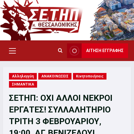
Skip
to
content
ΑΙΤΗΣΗ ΕΓΓΡΑΦΗΣ
Primary
Menu
Αλληλεγγύη
ΑΝΑΚΟΙΝΩΣΕΙΣ
Κινητοποιήσεις
ΣΗΜΑΝΤΙΚΑ
ΣΕΤΗΠ: ΟΧΙ ΑΛΛΟΙ ΝΕΚΡΟΙ
ΕΡΓΑΤΕΣ! ΣΥΛΛΑΛΗΤΗΡΙΟ
ΤΡΙΤΗ 3 ΦΕΒΡΟΥΑΡΙΟΥ,
19:00, ΑΓ.ΒΕΝΙΖΕΛΟΥ!