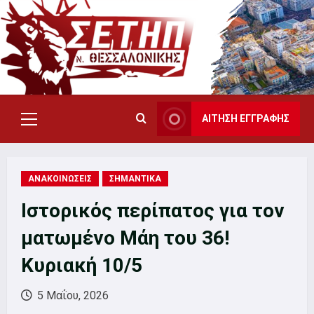
Skip
to
content
ΑΙΤΗΣΗ ΕΓΓΡΑΦΗΣ
Primary
Menu
ΑΝΑΚΟΙΝΩΣΕΙΣ
ΣΗΜΑΝΤΙΚΑ
Ιστορικός περίπατος για τον
ματωμένο Μάη του 36!
Κυριακή 10/5
5 Μαΐου, 2026