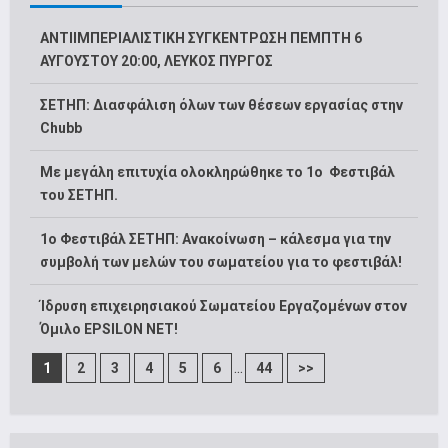
ΑΝΤΙΙΜΠΕΡΙΑΛΙΣΤΙΚΗ ΣΥΓΚΕΝΤΡΩΣΗ ΠΕΜΠΤΗ 6
ΑΥΓΟΥΣΤΟΥ 20:00, ΛΕΥΚΟΣ ΠΥΡΓΟΣ
ΣΕΤΗΠ: Διασφάλιση όλων των θέσεων εργασίας στην
Chubb
Με μεγάλη επιτυχία ολοκληρώθηκε το 1ο Φεστιβάλ
του ΣΕΤΗΠ.
1o Φεστιβάλ ΣΕΤΗΠ: Ανακοίνωση – κάλεσμα για την
συμβολή των μελών του σωματείου για το φεστιβάλ!
Ίδρυση επιχειρησιακού Σωματείου Εργαζομένων στον
Όμιλο EPSILON NET!
...
1
2
3
4
5
6
44
>>