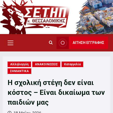
Skip
to
content
ΑΙΤΗΣΗ ΕΓΓΡΑΦΗΣ
Primary
Menu
Αλληλεγγύη
ΑΝΑΚΟΙΝΩΣΕΙΣ
Καταγγελία
ΣΗΜΑΝΤΙΚΑ
Η σχολική στέγη δεν είναι
κόστος – Είναι δικαίωμα των
παιδιών μας