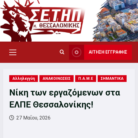
Skip
to
content
ΑΙΤΗΣΗ ΕΓΓΡΑΦΗΣ
Primary
Menu
Αλληλεγγύη
ΑΝΑΚΟΙΝΩΣΕΙΣ
Π.Α.Μ.Ε
ΣΗΜΑΝΤΙΚΑ
Νίκη των εργαζόμενων στα
ΕΛΠΕ Θεσσαλονίκης!
27 Μαΐου, 2026