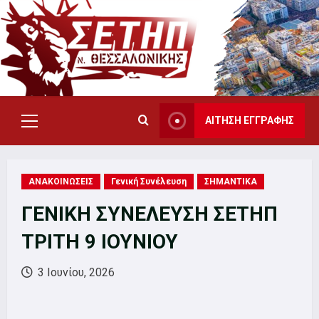
Skip
to
content
ΑΙΤΗΣΗ ΕΓΓΡΑΦΗΣ
Primary
Menu
ΑΝΑΚΟΙΝΩΣΕΙΣ
Γενική Συνέλευση
ΣΗΜΑΝΤΙΚΑ
ΓΕΝΙΚΗ ΣΥΝΕΛΕΥΣΗ ΣΕΤΗΠ
ΤΡΙΤΗ 9 ΙΟΥΝΙΟΥ
3 Ιουνίου, 2026