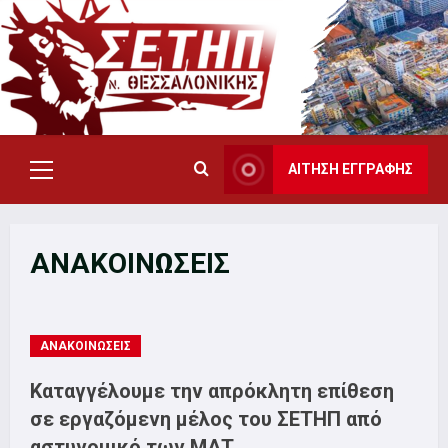
Skip
to
content
ΑΙΤΗΣΗ ΕΓΓΡΑΦΗΣ
Primary
Menu
ΑΝΑΚΟΙΝΩΣΕΙΣ
ΑΝΑΚΟΙΝΩΣΕΙΣ
Καταγγέλουμε την απρόκλητη επίθεση
σε εργαζόμενη μέλος του ΣΕΤΗΠ από
αστυνομικό των ΜΑΤ