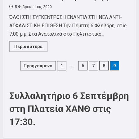
5 Φεβρουαρίου, 2020
ΌΛΟΙ ΣΤΗ ΣΥΓΚΕΝΤΡΩΣΗ ΕΝΑΝΤΙΑ ΣΤΗ ΝΕΑ ΑΝΤΙ-
ΑΣΦΑΛΙΣΤΙΚΗ ΕΠΙΘΕΣΗ Την Πέμπτη 6 Φλεβάρη, στις
7:00 μ.μ. Στα Ανατολικά στο Πολιτιστικό...
Read
Περισσότερα
more
about
ΣΥΓΚΕΝΤΡΩΣΗ
Πέμπτη
Posts
Προηγούμενο
1
…
6
7
8
9
6
Φλεβάρη
pagination
Συλλαλητήριο 6 Σεπτέμβρη
στη Πλατεία ΧΑΝΘ στις
17:30.