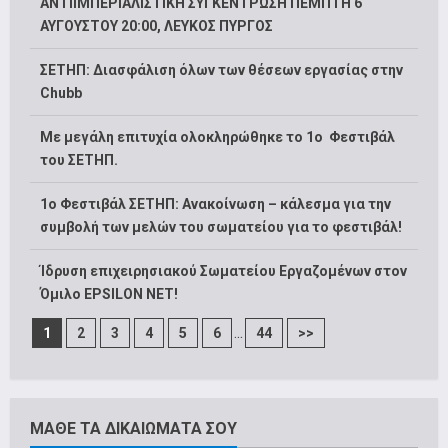
ΑΝΤΙΙΜΠΕΡΙΑΛΙΣΤΙΚΗ ΣΥΓΚΕΝΤΡΩΣΗ ΠΕΜΠΤΗ 6
ΑΥΓΟΥΣΤΟΥ 20:00, ΛΕΥΚΟΣ ΠΥΡΓΟΣ
ΣΕΤΗΠ: Διασφάλιση όλων των θέσεων εργασίας στην
Chubb
Με μεγάλη επιτυχία ολοκληρώθηκε το 1ο Φεστιβάλ
του ΣΕΤΗΠ.
1o Φεστιβάλ ΣΕΤΗΠ: Ανακοίνωση – κάλεσμα για την
συμβολή των μελών του σωματείου για το φεστιβάλ!
Ίδρυση επιχειρησιακού Σωματείου Εργαζομένων στον
Όμιλο EPSILON NET!
...
1
2
3
4
5
6
44
>>
ΜΑΘΕ ΤΑ ΔΙΚΑΙΩΜΑΤΑ ΣΟΥ