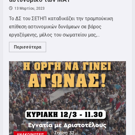
13 Μαρτίου, 2023
Το ΔΣ του ΣΕΤΗΠ καταδικάζει την τραμπούκικη
επίθεση αστυνομικών δυνάμεων σε βάρος
εργαζόμενης, μέλος του σωματείου μας,...
Read
Περισσότερα
more
about
Καταγγέλουμε
την
απρόκλητη
επίθεση
σε
εργαζόμενη
μέλος
του
ΣΕΤΗΠ
από
αστυνομικό
των
ΜΑΤ
ΑΝΑΚΟΙΝΩΣΕΙΣ