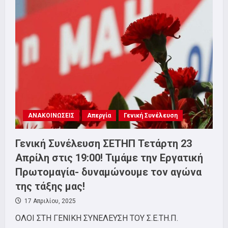
ΣΕΤΗΠ
ΤΕΤΑΡΤΗ
9
ΙΟΥΛΙΟΥ
ΣΤΙΣ
19:00
ΣΤΟ
ΕΚΘ!
ΝΑ
ΜΗΝ
ΠΕΡΑΣΕΙ
ΤΟ
ΝΕΟ
ΑΝΤΕΡΓΑΤΙΚΟ
ΤΕΡΑΤΟΥΡΓΗΜΑ
ΑΝΑΚΟΙΝΩΣΕΙΣ
Απεργία
Γενική Συνέλευση
Γενική Συνέλευση ΣΕΤΗΠ Τετάρτη 23
Απρίλη στις 19:00! Τιμάμε την Εργατική
Πρωτομαγία- δυναμώνουμε τον αγώνα
της τάξης μας!
17 Απριλίου, 2025
ΟΛΟΙ ΣΤΗ ΓΕΝΙΚΗ ΣΥΝΕΛΕΥΣΗ ΤΟΥ Σ.Ε.ΤΗ.Π.