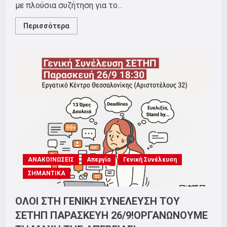
με πλούσια συζήτηση για το...
Read
Περισσότερα
more
about
Δελτίο
Τύπου
για
τη
ΓΣ
της
Παρασκευής
26/9
ΑΝΑΚΟΙΝΩΣΕΙΣ
Απεργία
Γενική Συνέλευση
ΣΗΜΑΝΤΙΚΑ
ΟΛΟΙ ΣΤΗ ΓΕΝΙΚΗ ΣΥΝΕΛΕΥΣΗ ΤΟΥ
ΣΕΤΗΠ ΠΑΡΑΣΚΕΥΗ 26/9!ΟΡΓΑΝΩΝΟΥΜΕ