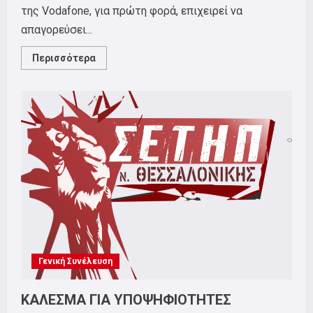
της Vodafone, για πρώτη φορά, επιχειρεί να
απαγορεύσει...
Read
Περισσότερα
more
about
Παρεμπόδιση
Των
Εκλογών
Του
ΣΕΤΗΠ-
Θ-
Γενική Συνέλευση
ΚΑΛΕΣΜΑ ΓΙΑ ΥΠΟΨΗΦΙΟΤΗΤΕΣ