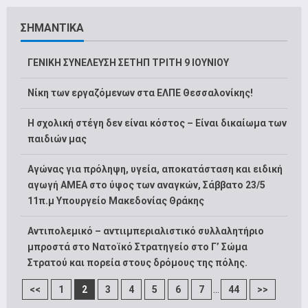
ΣΗΜΑΝΤΙΚΑ
ΓΕΝΙΚΗ ΣΥΝΕΛΕΥΣΗ ΣΕΤΗΠ ΤΡΙΤΗ 9 ΙΟΥΝΙΟΥ
Νίκη των εργαζόμενων στα ΕΛΠΕ Θεσσαλονίκης!
Η σχολική στέγη δεν είναι κόστος – Είναι δικαίωμα των
παιδιών μας
Αγώνας για πρόληψη, υγεία, αποκατάσταση και ειδική
αγωγή ΑΜΕΑ στο ύψος των αναγκών, Σάββατο 23/5
11π.μ Υπουργείο Μακεδονίας Θράκης
Αντιπολεμικό – αντιιμπεριαλιστικό συλλαλητήριο
μπροστά στο Νατοϊκό Στρατηγείο στο Γ’ Σώμα
Στρατού και πορεία στους δρόμους της πόλης.
...
<<
1
2
3
4
5
6
7
44
>>