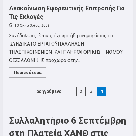
Ανακοίνωση Εφορευτικής Επιτροπής Για
Τις Εκλογές
13 Οκτωβρίου, 2009
Συνάδελφοι, Όπως έχουμε ήδη ενημερώσει, το
ΣΥΝΔΙΚΑΤΟ ΕΡΓΑΤΟΫΠΑΛΛΗΛΩΝ
ΤΗΛΕΠΙΚΟΙΝΩΝΙΩΝ ΚΑΙ ΠΛΗΡΟΦΟΡΙΚΗΣ ΝΟΜΟΥ
ΘΕΣΣΑΛΟΝΙΚΗΣ προχωρά στην...
Read
Περισσότερα
more
about
Ανακοίνωση
Εφορευτικής
Posts
Προηγούμενο
1
2
3
4
Επιτροπής
Για
Τις
pagination
Εκλογές
Συλλαλητήριο 6 Σεπτέμβρη
στη Πλατεία ΧΑΝΘ στις