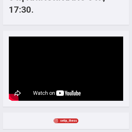
17:30.
setip_thess