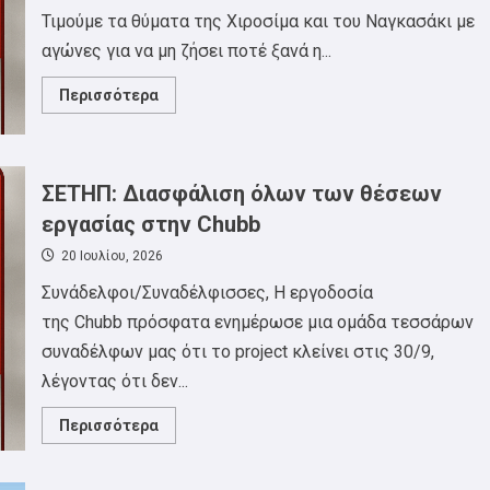
Τιμούμε τα θύματα της Χιροσίμα και του Ναγκασάκι με
αγώνες για να μη ζήσει ποτέ ξανά η...
Read
Περισσότερα
more
about
ΑΝΤΙΙΜΠΕΡΙΑΛΙΣΤΙΚΗ
ΣΥΓΚΕΝΤΡΩΣΗ
ΠΕΜΠΤΗ
6
ΣΕΤΗΠ: Διασφάλιση όλων των θέσεων
ΑΥΓΟΥΣΤΟΥ
20:00,
εργασίας στην Chubb
ΛΕΥΚΟΣ
ΠΥΡΓΟΣ
20 Ιουλίου, 2026
Συνάδελφοι/Συναδέλφισσες, Η εργοδοσία
της Chubb πρόσφατα ενημέρωσε μια ομάδα τεσσάρων
συναδέλφων μας ότι το project κλείνει στις 30/9,
λέγοντας ότι δεν...
Read
Περισσότερα
more
about
ΣΕΤΗΠ:
Διασφάλιση