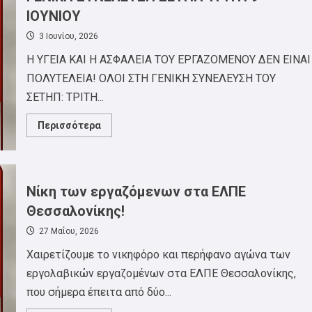
EPSILON
ΙΟΥΝΙΟΥ
NET!
3 Ιουνίου, 2026
Η ΥΓΕΙΑ ΚΑΙ Η ΑΣΦΑΛΕΙΑ ΤΟΥ ΕΡΓΑΖΟΜΕΝΟΥ ΔΕΝ ΕΙΝΑΙ
ΠΟΛΥΤΕΛΕΙΑ! ΟΛΟΙ ΣΤΗ ΓΕΝΙΚΗ ΣΥΝΕΛΕΥΣΗ ΤΟΥ
ΣΕΤΗΠ: ΤΡΙΤΗ...
Read
Περισσότερα
more
about
ΓΕΝΙΚΗ
ΣΥΝΕΛΕΥΣΗ
ΣΕΤΗΠ
ΤΡΙΤΗ
Νίκη των εργαζόμενων στα ΕΛΠΕ
9
ΙΟΥΝΙΟΥ
Θεσσαλονίκης!
27 Μαΐου, 2026
Χαιρετίζουμε το νικηφόρο και περήφανο αγώνα των
εργολαβικών εργαζομένων στα ΕΛΠΕ Θεσσαλονίκης,
που σήμερα έπειτα από δύο...