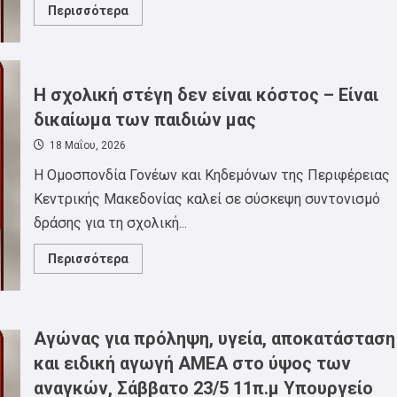
Read
Περισσότερα
more
about
Νίκη
των
εργαζόμενων
στα
Η σχολική στέγη δεν είναι κόστος – Είναι
ΕΛΠΕ
Θεσσαλονίκης!
δικαίωμα των παιδιών μας
18 Μαΐου, 2026
Η Ομοσπονδία Γονέων και Κηδεμόνων της Περιφέρειας
Κεντρικής Μακεδονίας καλεί σε σύσκεψη συντονισμό
δράσης για τη σχολική...
Read
Περισσότερα
more
about
Η
σχολική
στέγη
δεν
Αγώνας για πρόληψη, υγεία, αποκατάσταση
είναι
κόστος
και ειδική αγωγή ΑΜΕΑ στο ύψος των
–
Είναι
αναγκών, Σάββατο 23/5 11π.μ Υπουργείο
δικαίωμα