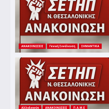
ΑΝΑΚΟΙΝΩΣΕΙΣ
Γενική Συνέλευση
ΣΗΜΑΝΤΙΚΑ
Αλληλεγγύη
ΑΝΑΚΟΙΝΩΣΕΙΣ
Π.Α.Μ.Ε