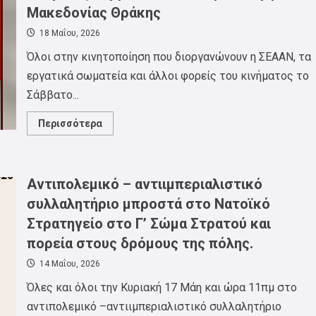
των
Μακεδονίας Θράκης
παιδιών
μας
18 Μαΐου, 2026
Όλοι στην κινητοποίηση που διοργανώνουν η ΣΕΑΑΝ, τα
εργατικά σωματεία και άλλοι φορείς του κινήματος το
Σάββατο...
Read
Περισσότερα
more
about
Αγώνας
για
πρόληψη,
Αντιπολεμικό – αντιιμπεριαλιστικό
υγεία,
αποκατάσταση
συλλαλητήριο μπροστά στο Νατοϊκό
και
ειδική
Στρατηγείο στο Γ’ Σώμα Στρατού και
αγωγή
ΑΜΕΑ
πορεία στους δρόμους της πόλης.
στο
ύψος
των
14 Μαΐου, 2026
αναγκών,
Σάββατο
Όλες και όλοι την Κυριακή 17 Μάη και ώρα 11πμ στο
23/5
11π.μ
αντιπολεμικό –αντιιμπεριαλιστικό συλλαλητήριο
Υπουργείο