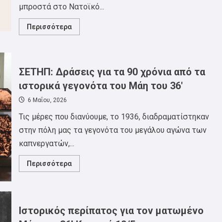
Μακεδονίας
μπροστά στο Νατοϊκό...
Θράκης
Read
Περισσότερα
more
about
Αντιπολεμικό
–
αντιιμπεριαλιστικό
συλλαλητήριο
ΣΕΤΗΠ: Δράσεις για τα 90 χρόνια από τα
μπροστά
στο
ιστορικά γεγονότα του Μάη του 36′
Νατοϊκό
Στρατηγείο
6 Μαΐου, 2026
στο
Γ’
Τις μέρες που διανύουμε, το 1936, διαδραματίστηκαν
Σώμα
Στρατού
στην πόλη μας τα γεγονότα του μεγάλου αγώνα των
και
πορεία
καπνεργατών,...
στους
δρόμους
της
Read
Περισσότερα
πόλης.
more
about
ΣΕΤΗΠ:
Δράσεις
για
τα
Ιστορικός περίπατος για τον ματωμένο
90
χρόνια