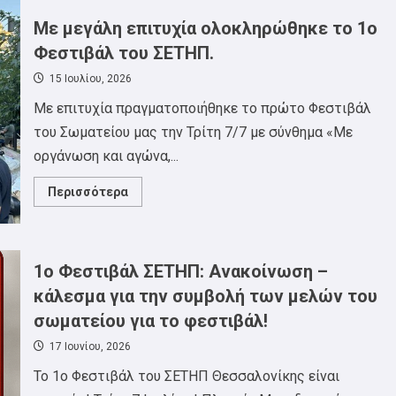
όλων
των
Με μεγάλη επιτυχία ολοκληρώθηκε το 1ο
θέσεων
εργασίας
Φεστιβάλ του ΣΕΤΗΠ.
στην
Chubb
15 Ιουλίου, 2026
Με επιτυχία πραγματοποιήθηκε το πρώτο Φεστιβάλ
του Σωματείου μας την Τρίτη 7/7 με σύνθημα «Με
οργάνωση και αγώνα,...
Read
Περισσότερα
more
about
Με
μεγάλη
επιτυχία
ολοκληρώθηκε
1o Φεστιβάλ ΣΕΤΗΠ: Ανακοίνωση –
το
1ο
κάλεσμα για την συμβολή των μελών του
Φεστιβάλ
του
σωματείου για το φεστιβάλ!
ΣΕΤΗΠ.
17 Ιουνίου, 2026
To 1o Φεστιβάλ του ΣΕΤΗΠ Θεσσαλονίκης είναι