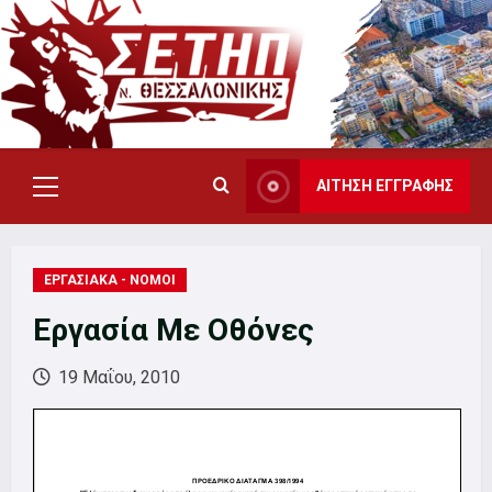
Skip
to
content
ΑΙΤΗΣΗ ΕΓΓΡΑΦΗΣ
Primary
Menu
ΕΡΓΑΣΙΑΚΑ - ΝΟΜΟΙ
Εργασία Με Οθόνες
19 Μαΐου, 2010