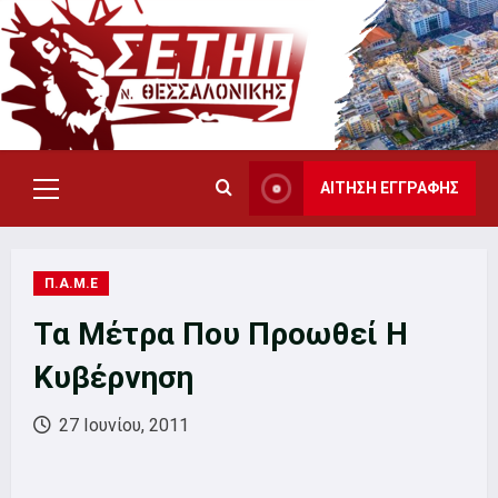
Skip
to
content
ΑΙΤΗΣΗ ΕΓΓΡΑΦΗΣ
Primary
Menu
Π.Α.Μ.Ε
Τα Μέτρα Που Προωθεί Η
Κυβέρνηση
27 Ιουνίου, 2011