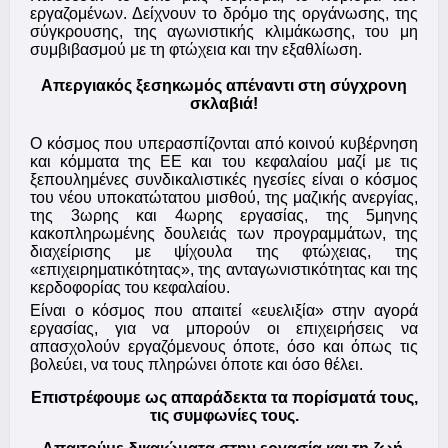
εργαζομένων. Δείχνουν το δρόμο της οργάνωσης, της
σύγκρουσης, της αγωνιστικής κλιμάκωσης, του μη
συμβιβασμού με τη φτώχεια και την εξαθλίωση.
Απεργιακός ξεσηκωμός απέναντι στη σύγχρονη
σκλαβιά!
Ο κόσμος που υπερασπίζονται από κοινού κυβέρνηση
και κόμματα της ΕΕ και του κεφαλαίου μαζί με τις
ξεπουλημένες συνδικαλιστικές ηγεσίες είναι ο κόσμος
του νέου υποκατώτατου μισθού, της μαζικής ανεργίας,
της 3ωρης και 4ωρης εργασίας, της 5μηνης
κακοπληρωμένης δουλειάς των προγραμμάτων, της
διαχείρισης με ψίχουλα της φτώχειας, της
«επιχειρηματικότητας», της ανταγωνιστικότητας και της
κερδοφορίας του κεφαλαίου.
Είναι ο κόσμος που απαιτεί «ευελιξία» στην αγορά
εργασίας, για να μπορούν οι επιχειρήσεις να
απασχολούν εργαζόμενους όποτε, όσο και όπως τις
βολεύει, να τους πληρώνει όποτε και όσο θέλει.
Επιστρέφουμε ως απαράδεκτα τα πορίσματά τους,
τις συμφωνίες τους.