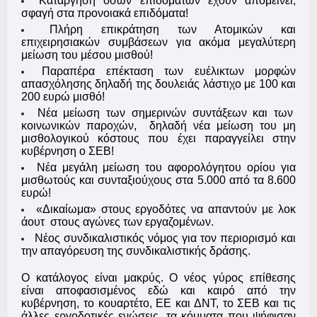
Κατάργηση όσων επιδομάτων έχουν απομείνει,
σφαγή στα προνοιακά επιδόματα!
Πλήρη επικράτηση των Ατομικών και
επιχειρησιακών συμβάσεων για ακόμα μεγαλύτερη
μείωση του μέσου μισθού!
Παραπέρα επέκταση των ευέλικτων μορφών
απασχόλησης δηλαδή της δουλειάς λάστιχο με 100 και
200 ευρώ μισθό!
Νέα μείωση των σημερινών συντάξεων και των
κοινωνικών παροχών, δηλαδή νέα μείωση του μη
μισθολογικού κόστους που έχει παραγγείλει στην
κυβέρνηση ο ΣΕΒ!
Νέα μεγάλη μείωση του αφορολόγητου ορίου για
μισθωτούς και συνταξιούχους στα 5.000 από τα 8.600
ευρώ!
«Δικαίωμα» στους εργοδότες να απαντούν με λοκ
άουτ στους αγώνες των εργαζομένων.
Νέος συνδικαλιστικός νόμος για τον περιορισμό και
την απαγόρευση της συνδικαλιστικής δράσης.
Ο κατάλογος είναι μακρύς.
Ο νέος γύρος επίθεσης
είναι αποφασισμένος εδώ και καιρό από την
κυβέρνηση, το κουαρτέτο, ΕΕ και ΔΝΤ, το ΣΕΒ και τις
άλλες εργοδοτικές ενώσεις, τα κόμματα που ψήφισαν