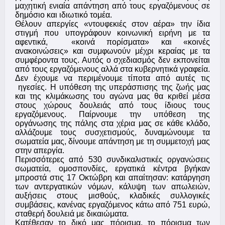
μαχητική ενιαία απάντηση από τους εργαζόμενους σε
δημόσιο και ιδιωτικό τομέα.
Θέλουν απεργίες «ντουφεκιές στον αέρα» την ίδια
στιγμή που υπογράφουν κοινωνική ειρήνη με τα
αφεντικά, «κοινά πορίσματα» και «κοινές
ανακοινώσεις» και συμφωνούν μέχρι κεραίας με τα
συμφέροντα τους. Αυτός ο σχεδιασμός δεν εκπονείται
από τους εργαζόμενους αλλά στα κυβερνητικά γραφεία.
Δεν έχουμε να περιμένουμε τίποτα από αυτές τις
ηγεσίες. Η υπόθεση της υπεράσπισης της ζωής μας
και της κλιμάκωσης του αγώνα μας θα κριθεί μέσα
στους χώρους δουλειάς από τους ίδιους τους
εργαζόμενους. Παίρνουμε την υπόθεση της
οργάνωσης της πάλης στα χέρια μας σε κάθε κλάδο,
αλλάζουμε τους συσχετισμούς, δυναμώνουμε τα
σωματεία μας, δίνουμε απάντηση με τη συμμετοχή μας
στην απεργία.
Περισσότερες από 530 συνδικαλιστικές οργανώσεις
σωματεία, ομοσπονδίες, εργατικά κέντρα βγήκαν
μπροστά στις 17 Οκτώβρη και απαίτησαν: κατάργηση
των αντεργατικών νόμων, κάλυψη των απωλειών,
αυξήσεις στους μισθούς, κλαδικές συλλογικές
συμβάσεις, κανένας εργαζόμενος κάτω από 751 ευρώ,
σταθερή δουλειά με δικαιώματα.
Κατέθεσαν το δικό μας πόρισμα, το πόρισμα των