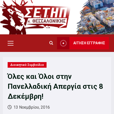
Skip
to
content
ΑΙΤΗΣΗ ΕΓΓΡΑΦΗΣ
Primary
Menu
Διοικητικό Συμβούλιο
Όλες και Όλοι στην
Πανελλαδική Απεργία στις 8
Δεκέμβρη!
13 Νοεμβρίου, 2016