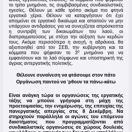
το τρίτο μνημόνιο, τις συμβιβασμένες συνδικαλιστικές
ηγεσίες. Θέλουν με κάθε τρόπο ακόμα πιο φτηνά
εργατικά χέρια. Θέλουν να καταργήσουν ότι έχει
απομείνει σε εργατικό δικαίωμα και απαιτούν να μην
υπάρχουν αντιδράσεις για να συνεχίζεται απρόσκοπτα
η συντριβή των δικαιωμάτων του λαού, οι
διαπραγματεύσεις με στόχο την αύξηση των κερδών
τους. Ακόμα περισσότερο η ανοχή, η αδράνεια, θα
αξιοποιηθεί από τον ΣΕΒ, την κυβέρνηση και τα
ο
κόμματα που ψήφισαν το 3
μνημόνιο για να
εμφανίσουν και το λαό σύμφωνο και υποστηρικτή της
άγριας αντεργατικής πολιτικής.
Θέλουνε συναίνεση να φτάσουμε στον πάτο
Οργάνωση παντού να ‘ρθουν τα πάνω-κάτω
Είναι ανάγκη τώρα οι οργανώσεις της εργατικής
τάξης να μπούνε γρήγορα στη μάχη της
προετοιμασίας, την ενημέρωσης, της επιτυχίας της
πανεργατικής απεργίας στις 8 Δεκέμβρη. Να
στηριχτούν παράλληλα οι αγώνες του επόμενου
διαστήματος που προγραμματίζονται από
συνδικαλιστικές οργανώσεις σε χώρους δουλειάς