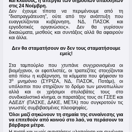
και κλάδους, η απεργία των δημοσίων υπαλλήλων
στις 24 Νοέμβρη.
Δεν έχουμε τίποτα να περιμένουμε από τη
“διαπραγμάτευση”, ούτε από την ανάπτυξη που
ευαγγελίζονται κυβέρνηση, ΝΔ, ΠΑΣΟΚ και
εργοδοτικές οργανώσεις».
Δεν θα γυρίσουν
δικαιώματα, μισθούς και συντάξεις αλλά θα αφαιρούν
και άλλα.
Δεν θα σταματήσουν αν δεν τους σταματήσουμε
εμείς!
Στα ταμπούρλο που χτυπάνε συγχρονισμένα οι
βιομήχανοι, οι εφοπλιστές, οι τραπεζίτες στοιχίζονται
από πίσω η κυβέρνηση, τα κόμματα που ψήφισαν το
ο
3
μνημόνιο (ΣΥΡΙΖΑ, ΝΔ, ΠΑΣΟΚ, Ποτάμι), οι
υπόλοιποι που στηρίζουν το δρόμο των μονοπωλίων
αλλά και οι χρήσιμοι στυλοβάτες τους στο
συνδικαλιστικό κίνημα, οι παρατάξεις τους σε ΓΣΕΕ και
ΑΔΕΔΥ (ΠΑΣΚΕ, ΔΑΚΕ, ΜΕΤΑ) που συγκροτούν τις
γνωστές συμβιβασμένες πλειοψηφίες.
Όλοι μαζί σηκώνουν τη σημαία της συναίνεσης για
να επιτεθούν από κοινού στο λαό, να περάσουν τα
βάρβαρα μέτρα.
Η πιστή και χωρίς αντιστάσεις υλοποίηση και συνέχιση