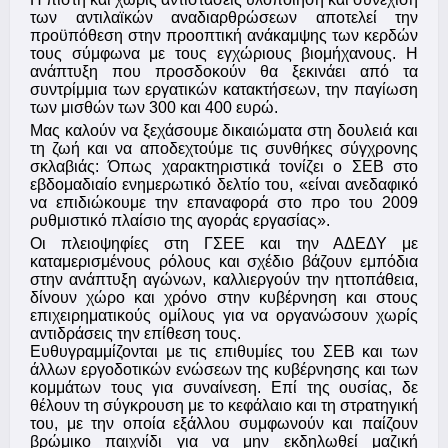
των αντιλαϊκών αναδιαρθρώσεων αποτελεί την
προϋπόθεση στην προοπτική ανάκαμψης των κερδών
τους σύμφωνα με τους εγχώριους βιομήχανους. Η
ανάπτυξη που προσδοκούν θα ξεκινάει από τα
συντρίμμια των εργατικών κατακτήσεων, την παγίωση
των μισθών των 300 και 400 ευρώ.
Μας καλούν να ξεχάσουμε δικαιώματα στη δουλειά και
τη ζωή και να αποδεχτούμε τις συνθήκες σύγχρονης
σκλαβιάς: Όπως χαρακτηριστικά τονίζει ο ΣΕΒ στο
εβδομαδιαίο ενημερωτικό δελτίο του, «είναι ανεδαφικό
να επιδιώκουμε την επαναφορά στο προ του 2009
ρυθμιστικό πλαίσιο της αγοράς εργασίας».
Οι πλειοψηφίες στη ΓΣΕΕ και την ΑΔΕΔΥ με
καταμερισμένους ρόλους και σχέδιο βάζουν εμπόδια
στην ανάπτυξη αγώνων, καλλιεργούν την ηττοπάθεια,
δίνουν χώρο και χρόνο στην κυβέρνηση και στους
επιχειρηματικούς ομίλους για να οργανώσουν χωρίς
αντιδράσεις την επίθεση τους.
Ευθυγραμμίζονται με τις επιθυμίες του ΣΕΒ και των
άλλων εργοδοτικών ενώσεων της κυβέρνησης και των
κομμάτων τους για συναίνεση. Επί της ουσίας, δε
θέλουν τη σύγκρουση με το κεφάλαιο και τη στρατηγική
του, με την οποία εξάλλου συμφωνούν και παίζουν
βρώμικο παιχνίδι για να μην εκδηλωθεί μαζική