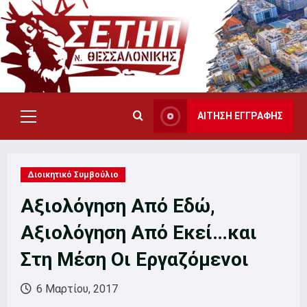
Skip
to
content
ΑΙΤΗΣΗ ΕΓΓΡΑΦΗΣ
Primary
Menu
Διοικητικό Συμβούλιο
Αξιολόγηση Από Εδώ,
Αξιολόγηση Από Εκεί…και
Στη Μέση Οι Εργαζόμενοι
6 Μαρτίου, 2017