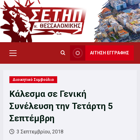
Skip
to
content
ΑΙΤΗΣΗ ΕΓΓΡΑΦΗΣ
Primary
Menu
Διοικητικό Συμβούλιο
Κάλεσμα σε Γενική
Συνέλευση την Τετάρτη 5
Σεπτέμβρη
3 Σεπτεμβρίου, 2018