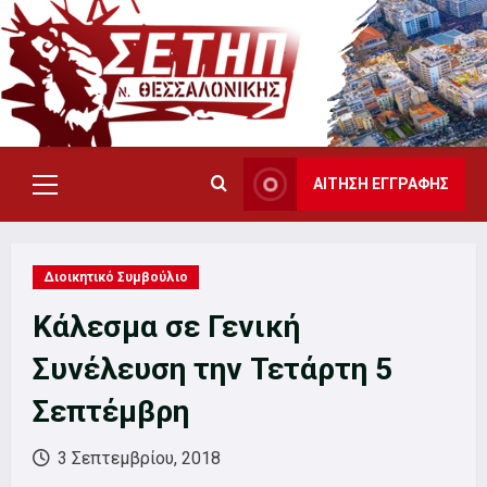
Skip
to
content
ΑΙΤΗΣΗ ΕΓΓΡΑΦΗΣ
Primary
Menu
Διοικητικό Συμβούλιο
Κάλεσμα σε Γενική
Συνέλευση την Τετάρτη 5
Σεπτέμβρη
3 Σεπτεμβρίου, 2018