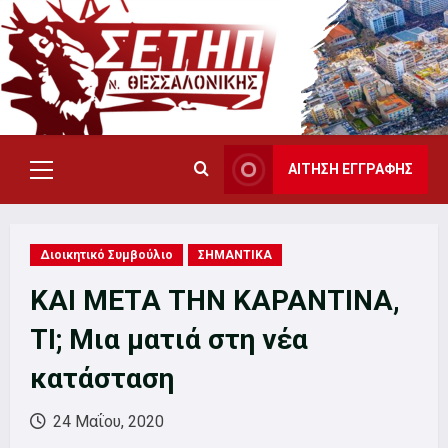
Skip
to
content
ΑΙΤΗΣΗ ΕΓΓΡΑΦΗΣ
Primary
Menu
Διοικητικό Συμβούλιο
ΣΗΜΑΝΤΙΚΑ
ΚΑΙ ΜΕΤΑ ΤΗΝ ΚΑΡΑΝΤΙΝΑ,
ΤΙ; Μια ματιά στη νέα
κατάσταση
24 Μαΐου, 2020