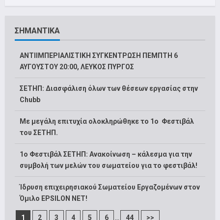
ΣΗΜΑΝΤΙΚΑ
ΑΝΤΙΙΜΠΕΡΙΑΛΙΣΤΙΚΗ ΣΥΓΚΕΝΤΡΩΣΗ ΠΕΜΠΤΗ 6
ΑΥΓΟΥΣΤΟΥ 20:00, ΛΕΥΚΟΣ ΠΥΡΓΟΣ
ΣΕΤΗΠ: Διασφάλιση όλων των θέσεων εργασίας στην
Chubb
Με μεγάλη επιτυχία ολοκληρώθηκε το 1ο Φεστιβάλ
του ΣΕΤΗΠ.
1o Φεστιβάλ ΣΕΤΗΠ: Ανακοίνωση – κάλεσμα για την
συμβολή των μελών του σωματείου για το φεστιβάλ!
Ίδρυση επιχειρησιακού Σωματείου Εργαζομένων στον
Όμιλο EPSILON NET!
...
1
2
3
4
5
6
44
>>