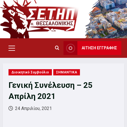
Skip
to
content
ΑΙΤΗΣΗ ΕΓΓΡΑΦΗΣ
Primary
Menu
Διοικητικό Συμβούλιο
ΣΗΜΑΝΤΙΚΑ
Γενική Συνέλευση – 25
Απρίλη 2021
24 Απριλίου, 2021