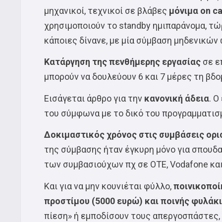
μηχανικοί, τεχνικοί σε βλάβες
μόνιμα on ca
χρησιμοποιούν το standby ημιπαράνομα, τώ
κάποιες δίνανε, με μία σύμβαση μηδενικών 
Κατάργηση της πενθήμερης ε
ργασίας
σε ε
μπορούν να δουλεύουν 6 και 7 μέρες τη βδ
Εισάγεται άρθρο για την
κανονική άδεια
. Ο
του σύμφωνα με το δικό του προγραμματισμό
Δοκιμαστικός χρόνος στις συμβάσεις ορι
της σύμβασης ήταν έγκυρη μόνο για σπουδα
των συμβασιούχων πχ σε ΟΤΕ, Vodafone κα
Και για να μην κουνιέται φύλλο,
ποινικοποί
προστίμου (5000 ευρώ) και ποινής φυλάκι
πίεση» ή εμποδίσουν τους απεργοσπάστες, 