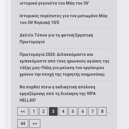
ιστορικά γεγονότα του Μάη του 36′
Ιστορικός περίπατος για τον ματωμένο Μάη
του 36! Κυριακή 10/5
Δελτίο Τύπου για τη φετινή Εργατική
Πρωτομαγιά
Πρωτομαγιά 2026: Διδασκόμαστε και
εμπνεόμαστε από τους ηρωικούς αγώνες της
τάξης μας-Πάλη για μείωση του εργάσιμου
χρόνου την εποχή της τεχνητής νοημοσύνης
Να παρθεί πίσω η εκδικητική απόλυση
εργαζόμενης από τη διοίκηση της VIPA
HELLAS!
...
<<
1
2
3
4
5
6
7
8
44
>>