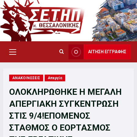
Skip
to
content
ΑΙΤΗΣΗ ΕΓΓΡΑΦΗΣ
Primary
Menu
ΑΝΑΚΟΙΝΩΣΕΙΣ
Απεργία
ΟΛΟΚΛΗΡΩΘΗΚΕ Η ΜΕΓΑΛΗ
ΑΠΕΡΓΙΑΚΗ ΣΥΓΚΕΝΤΡΩΣΗ
ΣΤΙΣ 9/4!ΕΠΟΜΕΝΟΣ
ΣΤΑΘΜΟΣ Ο ΕΟΡΤΑΣΜΟΣ