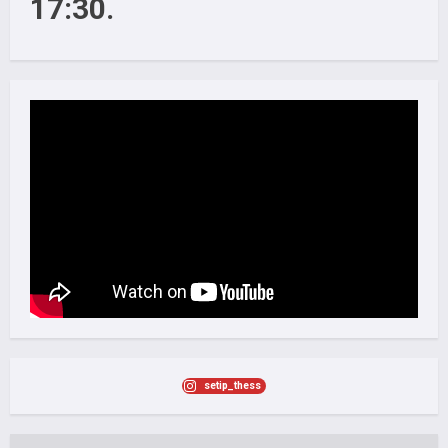
17:30.
setip_thess