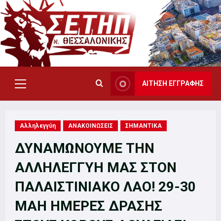
Skip
to
content
ΑΙΤΗΣΗ ΕΓΓΡΑΦΗΣ
Primary
Menu
Αλληλεγγύη
ΑΝΑΚΟΙΝΩΣΕΙΣ
ΣΗΜΑΝΤΙΚΑ
ΔΥΝΑΜΩΝΟΥΜΕ ΤΗΝ
ΑΛΛΗΛΕΓΓΥΗ ΜΑΣ ΣΤΟΝ
ΠΑΛΑΙΣΤΙΝΙΑΚΟ ΛΑΟ! 29-30
ΜΑΗ ΗΜΕΡΕΣ ΔΡΑΣΗΣ