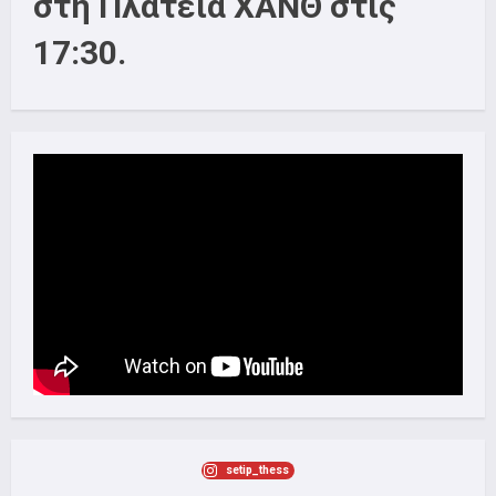
στη Πλατεία ΧΑΝΘ στις
17:30.
setip_thess