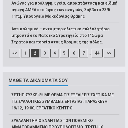
Αγώνας για πρόληψη, υγεία, αποκατάσταση και ειδική
αγωγή ΑΜΕΑ στο ύψος των αναγκών, Σάββατο 23/5
11π.μ Υπουργείο Μακεδονίας Θράκης
Αντιπολεμικό – αντιιμπεριαλιστικό συλλαλητήριο
μπροστά στο Νατοϊκό Στρατηγείο στο Γ’ Σώμα
Στρατού και πορεία στους δρόμους της πόλης.
...
<<
1
2
3
4
5
6
7
44
>>
ΜΑΘΕ ΤΑ ΔΙΚΑΙΩΜΑΤΑ ΣΟΥ
ΣΕΤΗΠ:ΣΥΣΚΕΨΗ ΜΕ ΘΕΜΑ ΤΙΣ ΕΞΕΛΙΞΕΙΣ ΣΧΕΤΙΚΑ ΜΕ
ΤΙΣ ΣΥΛΛΟΓΙΚΕΣ ΣΥΜΒΑΣΕΙΣ ΕΡΓΑΣΙΑΣ. ΠΑΡΑΣΚΕΥΗ
19/12, 19:00, ΕΡΓΑΤΙΚΟ ΚΕΝΤΡΟ
ΣΥΛΛΑΛΗΤΗΡΙΟ ΕΝΑΝΤΙΑ ΣΤΟΝ ΠΟΛΕΜΙΚΟ
ΑΙΜΑΤΟΒΑΜΜΕΝΟ ΠΡΟΫΠΟΛΟΓΙΣΜΟ, ΤΡΙΤΗ 16