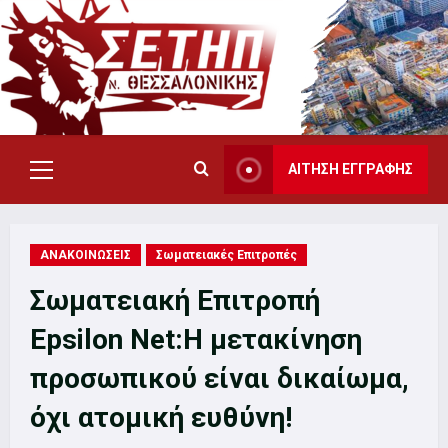
Skip
to
content
ΑΙΤΗΣΗ ΕΓΓΡΑΦΗΣ
Primary
Menu
ΑΝΑΚΟΙΝΩΣΕΙΣ
Σωματειακές Επιτροπές
Σωματειακή Επιτροπή
Epsilon Net:Η μετακίνηση
προσωπικού είναι δικαίωμα,
όχι ατομική ευθύνη!