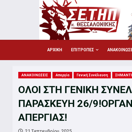
Skip
to
content
ΑΡΧΙΚΗ
ΕΠΙΤΡΟΠΕΣ
ΑΝΑΚΟΙΝΩΣΕ
ΑΝΑΚΟΙΝΩΣΕΙΣ
Απεργία
Γενική Συνέλευση
ΣΗΜΑΝΤ
ΟΛΟΙ ΣΤΗ ΓΕΝΙΚΗ ΣΥΝΕ
ΠΑΡΑΣΚΕΥΗ 26/9!ΟΡΓΑ
ΑΠΕΡΓΙΑΣ!
21 Σεπτεμβρίου, 2025