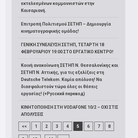
εκτελεσμένων κομμουνιστών στην
Καισαριανή.
Επιτροπή Πολιτισμού ΣΕΤΗΠ – Δημιουργία
κινηματογραφικής ομάδας!
ΓΕΝΙΚΗ ΣΥΝΕΛΕΥΣΗ ΣΕΤΗΠ, ΤΕΤΑΡΤΗ 18
ΦΕΒΡΟΥΑΡΙΟΥ 19:00 ΣΤΟ ΕΡΓΑΤΙΚΟ ΚΕΝΤΡΟ!
Κοινή ανακοίνωση ΣΕΤΗΠ Ν. Θεσσαλονίκης και
ΣΕΤΗΠ N. Αττικής, για τις εξελίξεις στη
Deutsche Telekom. Καμία απόλυση! Να
διασφαλιστούν τώρα όλες οι θέσεις
εργασίας! (+Русский перевод)
ΚΙΝΗΤΟΠΟΙΗΣΗ ΣΤΗ VODAFONE 10/2 – ΟΧΙ ΣΤΙΣ
ΑΠΟΛΥΣΕΙΣ
<<
1
2
3
4
5
6
7
8