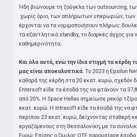
Ήδη βιώνουμε τη ζούγκλα των outsourcing, τ
χωρίς όριο, των απλήρωτων υπερωριών, των “
έρχονται να τα νομιμοποιήσουν πλήρως: δουλε
τα εξαντλητικά standby, το διαρκές άγχος για ν
καθημερινότητα.
Και όλα αυτά, ενώ την ίδια στιγμή τα κέρδη
μας είναι αποκαλυπτικά
. Το 2023 η Epsilon N
καθαρά της κέρδη στα 20 εκατ. ευρώ, σχεδόν δ
Entersoft είδε τα έσοδά της να φτάνουν τα 37
από 20%. Η Space Hellas σημείωσε ρεκόρ τζίρο
εκατ. ευρώ. Η Intrasoft είδε τα έσοδά της να 
περίπου 23 εκατ. ευρώ, δείχνοντας σταθερή κ
εργαζόμενους στη Θεσσαλονίκη, με τα συνολικά
Ευρώ. Επίσης ο Όμιλος ΟΤΕ παρουσίασε έσοδα 