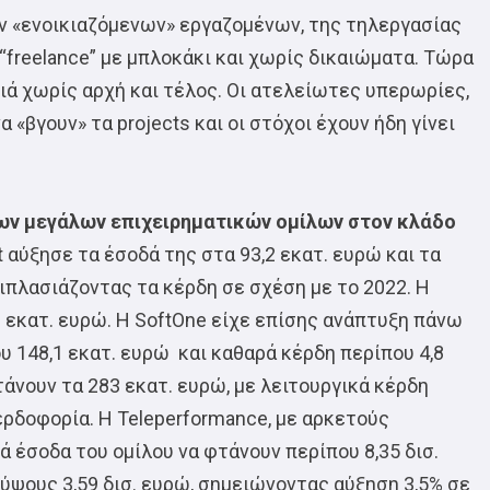
ων «ενοικιαζόμενων» εργαζομένων, της τηλεργασίας
freelance” με μπλοκάκι και χωρίς δικαιώματα. Τώρα
ιά χωρίς αρχή και τέλος. Οι ατελείωτες υπερωρίες,
α «βγουν» τα projects και οι στόχοι έχουν ήδη γίνει
 των μεγάλων επιχειρηματικών ομίλων στον κλάδο
et αύξησε τα έσοδά της στα 93,2 εκατ. ευρώ και τα
ιπλασιάζοντας τα κέρδη σε σχέση με το 2022. Η
,8 εκατ. ευρώ. Η SoftOne είχε επίσης ανάπτυξη πάνω
υ 148,1 εκατ. ευρώ και καθαρά κέρδη περίπου 4,8
φτάνουν τα 283 εκατ. ευρώ, με λειτουργικά κέρδη
ερδοφορία. Η Teleperformance, με αρκετούς
 έσοδα του ομίλου να φτάνουν περίπου 8,35 δισ.
ύψους 3,59 δισ. ευρώ, σημειώνοντας αύξηση 3,5% σε