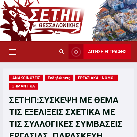
Skip
to
content
ΑΙΤΗΣΗ ΕΓΓΡΑΦΗΣ
Primary
Menu
ΑΝΑΚΟΙΝΩΣΕΙΣ
Εκδηλώσεις
ΕΡΓΑΣΙΑΚΑ - ΝΟΜΟΙ
ΣΗΜΑΝΤΙΚΑ
ΣΕΤΗΠ:ΣΥΣΚΕΨΗ ΜΕ ΘΕΜΑ
ΤΙΣ ΕΞΕΛΙΞΕΙΣ ΣΧΕΤΙΚΑ ΜΕ
ΤΙΣ ΣΥΛΛΟΓΙΚΕΣ ΣΥΜΒΑΣΕΙΣ
ΕΡΓΑΣΙΑΣ. ΠΑΡΑΣΚΕΥΗ