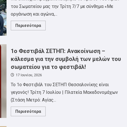
του Σωματείου μας την Τρίτη 7/7 με σύνθημα «Με
οργάνωση και αγώνα,...
Read
Περισσότερα
more
about
Με
μεγάλη
επιτυχία
ολοκληρώθηκε
1o Φεστιβάλ ΣΕΤΗΠ: Ανακοίνωση –
το
1ο
κάλεσμα για την συμβολή των μελών του
Φεστιβάλ
του
σωματείου για το φεστιβάλ!
ΣΕΤΗΠ.
17 Ιουνίου, 2026
To 1o Φεστιβάλ του ΣΕΤΗΠ Θεσσαλονίκης είναι
γεγονός! Τρίτη 7 Ιουλίου | Πλατεία Μακεδονομάχων
(Στάση Μετρό: Αγίας...
Read
Περισσότερα
more
about
1o