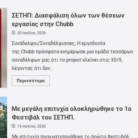
ΑΝΤΙΙΜΠΕΡΙΑΛΙΣΤΙΚΗ
ΣΥΓΚΕΝΤΡΩΣΗ
ΠΕΜΠΤΗ
6
ΣΕΤΗΠ: Διασφάλιση όλων των θέσεων
ΑΥΓΟΥΣΤΟΥ
20:00,
εργασίας στην Chubb
ΛΕΥΚΟΣ
ΠΥΡΓΟΣ
20 Ιουλίου, 2026
Συνάδελφοι/Συναδέλφισσες, Η εργοδοσία
της Chubb πρόσφατα ενημέρωσε μια ομάδα τεσσάρων
συναδέλφων μας ότι το project κλείνει στις 30/9,
λέγοντας ότι δεν...
Read
Περισσότερα
more
about
ΣΕΤΗΠ:
Διασφάλιση
όλων
των
Με μεγάλη επιτυχία ολοκληρώθηκε το 1ο
θέσεων
εργασίας
Φεστιβάλ του ΣΕΤΗΠ.
στην
Chubb
15 Ιουλίου, 2026
Με επιτυχία πραγματοποιήθηκε το πρώτο Φεστιβάλ