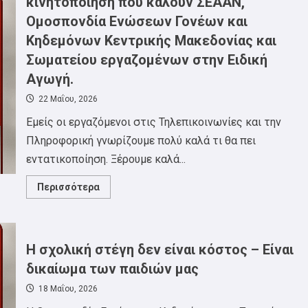
κινητοποίηση που καλούν ΣΕΑΑΝ,
Ομοσπονδία Ενώσεων Γονέων και
Κηδεμόνων Κεντρικής Μακεδονίας και
Σωματείου εργαζομένων στην Ειδική
Αγωγή.
22 Μαΐου, 2026
Εμείς οι εργαζόμενοι στις Τηλεπικοινωνίες και την
Πληροφορική γνωρίζουμε πολύ καλά τι θα πει
εντατικοποίηση. Ξέρουμε καλά...
Read
Περισσότερα
more
about
Δελτίο
Τύπου
ΣΕΤΗΠ
για
Η σχολική στέγη δεν είναι κόστος – Είναι
την
αυριανή
δικαίωμα των παιδιών μας
κινητοποίηση
που
18 Μαΐου, 2026
καλούν
ΣΕΑΑΝ,