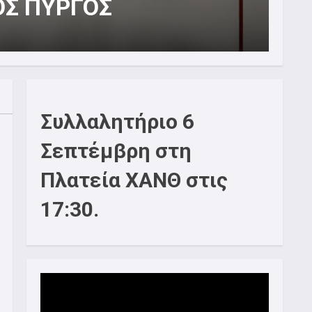
Φ
1
Συλλαλητήριο 6
Σεπτέμβρη στη
Πλατεία ΧΑΝΘ στις
17:30.