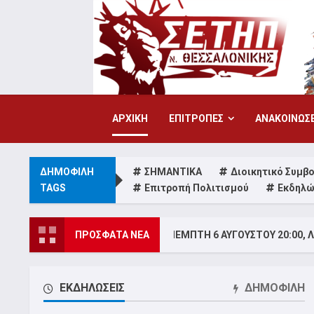
Skip
to
content
ΑΡΧΙΚΗ
ΕΠΙΤΡΟΠΕΣ
ΑΝΑΚΟΙΝΩΣΕ
ΔΗΜΟΦΙΛΗ
ΣΗΜΑΝΤΙΚΑ
Διοικητικό Συμβ
TAGS
Επιτροπή Πολιτισμού
Εκδηλώ
ΚΗ ΣΥΓΚΕΝΤΡΩΣΗ ΠΕΜΠΤΗ 6 ΑΥΓΟΥΣΤΟΥ 20:00, ΛΕΥΚΟΣ ΠΥΡΓΟΣ
ΠΡΟΣΦΑΤΑ ΝΕΑ
ΕΚΔΗΛΩΣΕΙΣ
ΔΗΜΟΦΙΛΗ