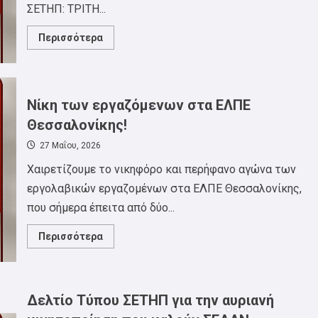
ΣΕΤΗΠ: ΤΡΙΤΗ...
Read
Περισσότερα
more
about
ΓΕΝΙΚΗ
ΣΥΝΕΛΕΥΣΗ
ΣΕΤΗΠ
ΤΡΙΤΗ
Νίκη των εργαζόμενων στα ΕΛΠΕ
9
ΙΟΥΝΙΟΥ
Θεσσαλονίκης!
27 Μαΐου, 2026
Χαιρετίζουμε το νικηφόρο και περήφανο αγώνα των
εργολαβικών εργαζομένων στα ΕΛΠΕ Θεσσαλονίκης,
που σήμερα έπειτα από δύο...
Read
Περισσότερα
more
about
Νίκη
των
εργαζόμενων
στα
Δελτίο Τύπου ΣΕΤΗΠ για την αυριανή
ΕΛΠΕ
Θεσσαλονίκης!