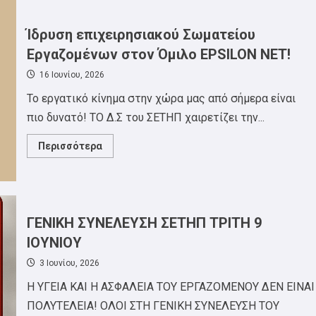
Φεστιβάλ
ΣΕΤΗΠ:
Ανακοίνωση
–
Ίδρυση επιχειρησιακού Σωματείου
κάλεσμα
για
Εργαζομένων στον Όμιλο EPSILON NET!
την
συμβολή
16 Ιουνίου, 2026
των
μελών
Το εργατικό κίνημα στην χώρα μας από σήμερα είναι
του
σωματείου
πιο δυνατό! ΤΟ Δ.Σ του ΣΕΤΗΠ χαιρετίζει την...
για
το
φεστιβάλ!
Read
Περισσότερα
more
about
Ίδρυση
επιχειρησιακού
Σωματείου
Εργαζομένων
στον
ΓΕΝΙΚΗ ΣΥΝΕΛΕΥΣΗ ΣΕΤΗΠ ΤΡΙΤΗ 9
Όμιλο
EPSILON
ΙΟΥΝΙΟΥ
NET!
3 Ιουνίου, 2026
Η ΥΓΕΙΑ ΚΑΙ Η ΑΣΦΑΛΕΙΑ ΤΟΥ ΕΡΓΑΖΟΜΕΝΟΥ ΔΕΝ ΕΙΝΑΙ
ΠΟΛΥΤΕΛΕΙΑ! ΟΛΟΙ ΣΤΗ ΓΕΝΙΚΗ ΣΥΝΕΛΕΥΣΗ ΤΟΥ