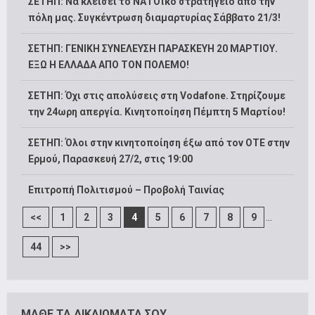
ΣΕΤΗΠ: Να κλείσει το ΝΑΤΟϊκό στρατηγείο από την
πόλη μας. Συγκέντρωση διαμαρτυρίας Σάββατο 21/3!
ΣΕΤΗΠ: ΓΕΝΙΚΗ ΣΥΝΕΛΕΥΣΗ ΠΑΡΑΣΚΕΥΗ 20 ΜΑΡΤΙΟΥ.
ΕΞΩ Η ΕΛΛΑΔΑ ΑΠΟ ΤΟΝ ΠΟΛΕΜΟ!
ΣΕΤΗΠ: Όχι στις απολύσεις στη Vodafone. Στηρίζουμε
την 24ωρη απεργία. Κινητοποίηση Πέμπτη 5 Μαρτίου!
ΣΕΤΗΠ: Όλοι στην κινητοποίηση έξω από τον ΟΤΕ στην
Ερμού, Παρασκευή 27/2, στις 19:00
Επιτροπή Πολιτισμού – Προβολή Ταινίας
...
<<
1
2
3
4
5
6
7
8
9
44
>>
ΜΑΘΕ ΤΑ ΔΙΚΑΙΩΜΑΤΑ ΣΟΥ