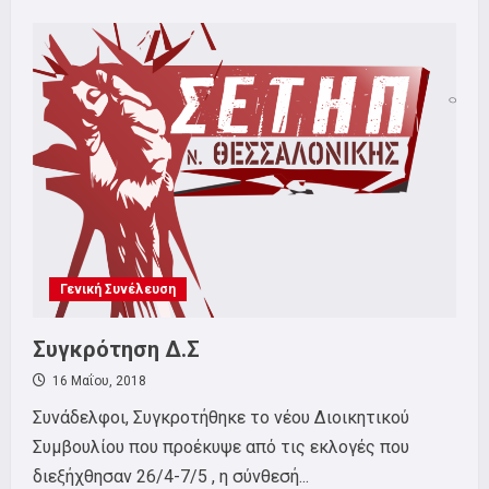
about
Νέα
ιστοσελίδα
και
συγκρότηση
επιτροπών
Γενική Συνέλευση
Συγκρότηση Δ.Σ
16 Μαΐου, 2018
Συνάδελφοι, Συγκροτήθηκε το νέου Διοικητικού
Συμβουλίου που προέκυψε από τις εκλογές που
διεξήχθησαν 26/4-7/5 , η σύνθεσή...