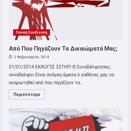
Γενική Συνέλευση
Από Που Πηγάζουν Τα Δικαιώματά Μας;
2 Φεβρουαρίου, 2014
31/01/2014 ΕΚΛΟΓΕΣ ΣΕΤΗΠ-Θ Συναδέλφισσες,
συνάδελφοι Είναι ανάγκη άμεσα ό καθένας μας να
αναρωτηθεί από που πηγάζουν τα...
Read
Περισσότερα
more
about
Από
Που
Πηγάζουν
Τα
Δικαιώματά
Μας;