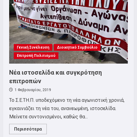
ΣΥΝΕΛΕΥΣΗ
22/10,
19:00
Γενική Συνέλευση
Διοικητικό Συμβούλιο
Επιτροπή Πολιτισμού
Νέα ιστοσελίδα και συγκρότηση
επιτροπών
1 Φεβρουαρίου, 2019
Το Σ.Ε.ΤΗ.Π. υποδεχόμενο τη νέα αγωνιστική χρονιά,
εγκαινιάζει τη νέα του, ανανεωμένη, ιστοσελίδα.
Μείνετε συντονισμένοι, καθώς θα...
Read
Περισσότερα
more