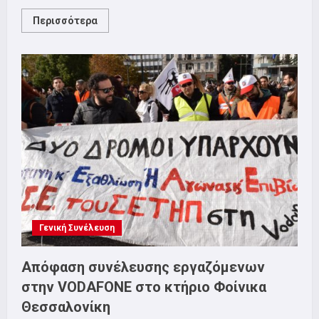
Read
Περισσότερα
more
about
Συγκρότηση
Δ.Σ
Γενική Συνέλευση
Απόφαση συνέλευσης εργαζόμενων
στην VODAFONE στο κτήριο Φοίνικα
Θεσσαλονίκη