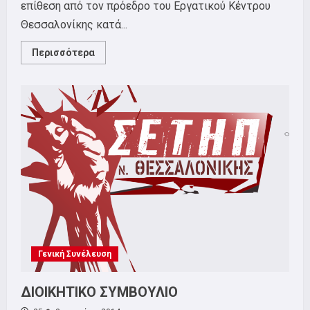
επίθεση από τον πρόεδρο του Εργατικού Κέντρου
Θεσσαλονίκης κατά...
Read
Περισσότερα
more
about
ΚΑΤΑΓΓΕΛΙΑ
ΑΠΕΡΧΟΜΕΝΟΥ
ΔΣ
Γενική Συνέλευση
ΔΙΟΙΚΗΤΙΚΟ ΣΥΜΒΟΥΛΙΟ