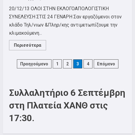
20/12/13 ΟΛΟΙ ΣΤΗΝ ΕΚΛΟΓΟΑΠΟΛΟΓΙΣΤΙΚΗ
ΣΥΝΕΛΕΥΣΗ ΣΤΙΣ 24 ΓΕΝΑΡΗ Σαν εργαζόμενοι στον
κλάδο Τηλ/νιων &Πληρ/κης αντιμετωπίζουμε την
κλιμακούμενη...
Read
Περισσότερα
more
about
Όλοι
Στην
Posts
Προηγούμενο
1
2
3
4
Επόμενο
Εκλογοαπολογιστική
Συνέλευση
Του
pagination
ΣΕΤΗΠ-
Θ-
24/01/2014
Συλλαλητήριο 6 Σεπτέμβρη
στη Πλατεία ΧΑΝΘ στις
17:30.