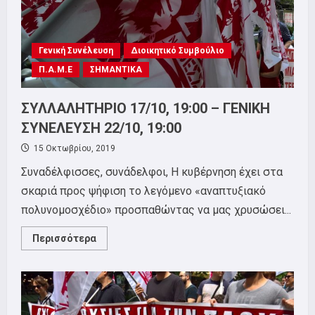
Γενική Συνέλευση
Διοικητικό Συμβούλιο
Π.Α.Μ.Ε
ΣΗΜΑΝΤΙΚΑ
ΣΥΛΛΑΛΗΤΗΡΙΟ 17/10, 19:00 – ΓΕΝΙΚΗ
ΣΥΝΕΛΕΥΣΗ 22/10, 19:00
15 Οκτωβρίου, 2019
Συναδέλφισσες, συνάδελφοι, Η κυβέρνηση έχει στα
σκαριά προς ψήφιση το λεγόμενο «αναπτυξιακό
πολυνομοσχέδιο» προσπαθώντας να μας χρυσώσει...
Read
Περισσότερα
more
about
ΣΥΛΛΑΛΗΤΗΡΙΟ
17/10,
19:00
–
ΓΕΝΙΚΗ