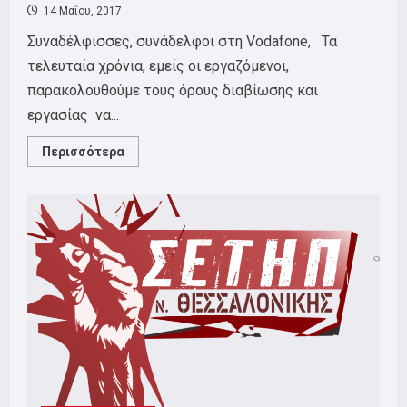
14 Μαΐου, 2017
Συναδέλφισσες, συνάδελφοι στη Vodafone, Τα
τελευταία χρόνια, εμείς οι εργαζόμενοι,
παρακολουθούμε τους όρους διαβίωσης και
εργασίας να...
Read
Περισσότερα
more
about
Απόφαση
συνέλευσης
εργαζόμενων
στην
VODAFONE
στο
κτήριο
Φοίνικα
Θεσσαλονίκη