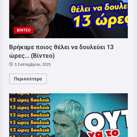
ΒΙΝΤΕΟ
Βρήκαμε ποιος θέλει να δουλεύει 13
ώρες… (Βίντεο)
5 Σεπτεμβρίου, 2025
Read
Περισσότερα
more
about
Βρήκαμε
ποιος
θέλει
να
δουλεύει
13
ώρες…
(Βίντεο)