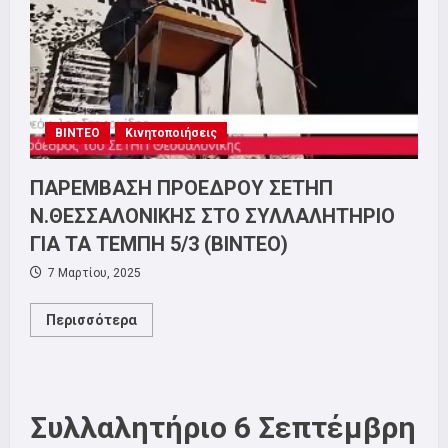
9
ΑΠΡΙΛΗ
ΟΛΟΙ
ΣΤΗΝ
ΑΠΕΡΓΙΑ!
ΒΙΝΤΕΟ
Κινητοποιήσεις
ΠΑΡΕΜΒΑΣΗ ΠΡΟΕΔΡΟΥ ΣΕΤΗΠ
Ν.ΘΕΣΣΑΛΟΝΙΚΗΣ ΣΤΟ ΣΥΛΛΑΛΗΤΗΡΙΟ
ΓΙΑ ΤΑ ΤΕΜΠΗ 5/3 (ΒΙΝΤΕΟ)
7 Μαρτίου, 2025
Read
Περισσότερα
more
about
ΠΑΡΕΜΒΑΣΗ
ΠΡΟΕΔΡΟΥ
ΣΕΤΗΠ
Ν.ΘΕΣΣΑΛΟΝΙΚΗΣ
ΣΤΟ
Συλλαλητήριο 6 Σεπτέμβρη
ΣΥΛΛΑΛΗΤΗΡΙΟ
ΓΙΑ