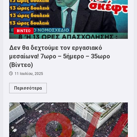
ΒΙΝΤΕΟ
Δεν θα δεχτούμε τον εργασιακό
μεσαίωνα! 7ωρο – 5ήμερο – 35ωρο
(Βίντεο)
11 Ιουλίου, 2025
Read
Περισσότερα
more
about
Δεν
θα
δεχτούμε
τον
εργασιακό
μεσαίωνα!
7ωρο
–
5ήμερο