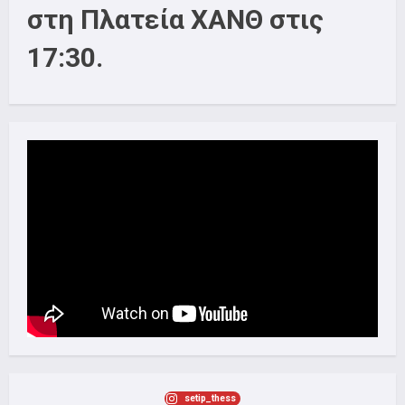
ΤΑ
στη Πλατεία ΧΑΝΘ στις
ΤΕΜΠΗ
5/3
(ΒΙΝΤΕΟ)
17:30.
setip_thess