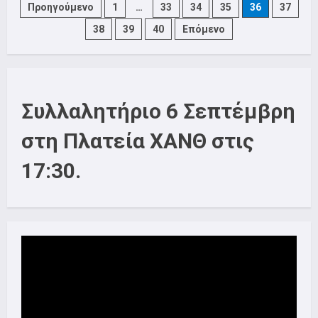
Της
Posts
Προηγούμενο
1
…
33
34
35
36
37
Σωματειακής
Επιτροπής
38
39
40
Επόμενο
ΟΤΕ
pagination
Συλλαλητήριο 6 Σεπτέμβρη
στη Πλατεία ΧΑΝΘ στις
17:30.