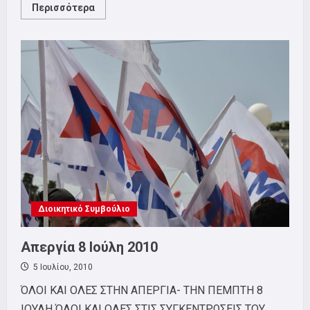
Read
Περισσότερα
more
about
«Αχαρνής»
του
Αριστοφάνη
Διοικητικό Συμβούλιο
Απεργία 8 Ιούλη 2010
5 Ιουλίου, 2010
ΌΛΟΙ ΚΑΙ ΟΛΕΣ ΣΤΗΝ ΑΠΕΡΓΙΑ- ΤΗΝ ΠΕΜΠΤΗ 8
ΙΟΥΛΗ ΌΛΟΙ ΚΑΙ ΟΛΕΣ ΣΤΙΣ ΣΥΓΚΕΝΤΡΩΣΕΙΣ ΤΟΥ