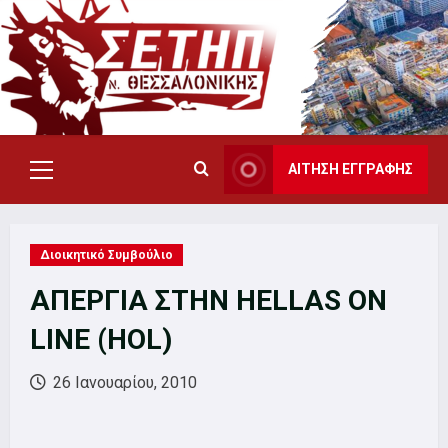
Skip
to
content
ΑΙΤΗΣΗ ΕΓΓΡΑΦΗΣ
Primary
Menu
Διοικητικό Συμβούλιο
ΑΠΕΡΓΙΑ ΣΤΗΝ HELLAS ON
LINE (HOL)
26 Ιανουαρίου, 2010