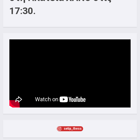
17:30.
setip_thess