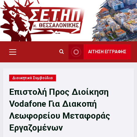
Skip
to
content
ΑΙΤΗΣΗ ΕΓΓΡΑΦΗΣ
Primary
Menu
Διοικητικό Συμβούλιο
Επιστολή Προς Διοίκηση
Vodafone Για Διακοπή
Λεωφορείου Μεταφοράς
Εργαζομένων