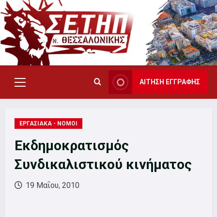
Skip
to
content
ΑΙΤΗΣΗ ΕΓΓΡΑΦΗΣ
Primary
Menu
ΕΡΓΑΣΙΑΚΑ - ΝΟΜΟΙ
Εκδημοκρατισμός
Συνδικαλιστικού κινήματος
19 Μαΐου, 2010