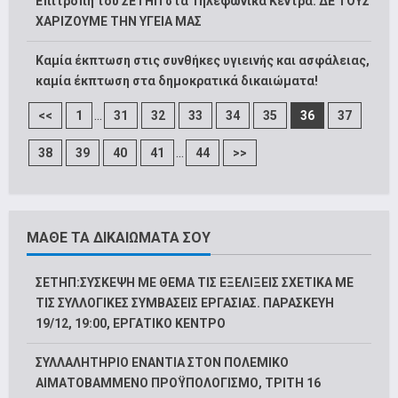
Επιτροπή του ΣΕΤΗΠ στα Τηλεφωνικά Κέντρα: ΔΕ ΤΟΥΣ
ΧΑΡΙΖΟΥΜΕ ΤΗΝ ΥΓΕΙΑ ΜΑΣ
Καμία έκπτωση στις συνθήκες υγιεινής και ασφάλειας,
καμία έκπτωση στα δημοκρατικά δικαιώματα!
...
<<
1
31
32
33
34
35
36
37
...
38
39
40
41
44
>>
ΜΑΘΕ ΤΑ ΔΙΚΑΙΩΜΑΤΑ ΣΟΥ
ΣΕΤΗΠ:ΣΥΣΚΕΨΗ ΜΕ ΘΕΜΑ ΤΙΣ ΕΞΕΛΙΞΕΙΣ ΣΧΕΤΙΚΑ ΜΕ
ΤΙΣ ΣΥΛΛΟΓΙΚΕΣ ΣΥΜΒΑΣΕΙΣ ΕΡΓΑΣΙΑΣ. ΠΑΡΑΣΚΕΥΗ
19/12, 19:00, ΕΡΓΑΤΙΚΟ ΚΕΝΤΡΟ
ΣΥΛΛΑΛΗΤΗΡΙΟ ΕΝΑΝΤΙΑ ΣΤΟΝ ΠΟΛΕΜΙΚΟ
ΑΙΜΑΤΟΒΑΜΜΕΝΟ ΠΡΟΫΠΟΛΟΓΙΣΜΟ, ΤΡΙΤΗ 16