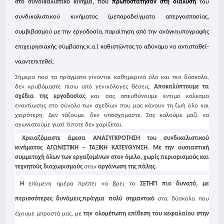
στο συνδικαλιστικό κίνημα,
που
πρωτοστάτησαν στη διάλυση
του
συνδικαλιστικού κινήματος (μεπαραδείγματα απεργοσπασίας,
συμβιβασμού με την εργοδοσία, παραίτηση από την ανάγκηυπογραφής
επιχειρησιακής σύμβασης κ.α.) καθιστώντας το αδύναμο να αντισταθεί-
νααντεπιτεθεί.
Σήμερα που τα πράγματα γίνονται καθημερινά όλο και πιο δύσκολα,
δεν κρυβόμαστε πίσω από γενικόλογες θέσεις.
Αποκαλύπτουμε τα
σχέδια της εργοδοσίας
και σας απευθύνουμε έντιμο κάλεσμα
εναντίωσης στο σύνολο των σχεδίων που μας κάνουν τη ζωή όλο και
χειρότερη. Δεν τάζουμε, δεν υποσχόμαστε. Σας καλούμε μαζί να
αγωνιστούμε γιατί τίποτε δεν χαρίζεται.
Χρειαζόμαστε άμεσα ΑΝΑΣΥΓΚΡΟΤΗΣΗ του συνδικαλιστικού
κινήματος ΑΓΩΝΙΣΤΙΚΗ – ΤΑΞΙΚΗ ΚΑΤΕΥΘΥΝΣΗ. Με την ουσιαστική
συμμετοχή όλων των εργαζομένων στον όμιλο, χωρίς περιορισμούς και
τεχνητούς διαχωρισμούς
στην
οργάνωση της πάλης.
Η
επόμενη ημέρα πρέπει να βρει το
ΣΕΤΗΠ πιο δυνατό, με
περισσότερες δυνάμεις,πράγμα πολύ σημαντικό
στα δύσκολα που
έχουμε μπροστά μας, με
την ολομέτωπη επίθεση του κεφαλαίου στην