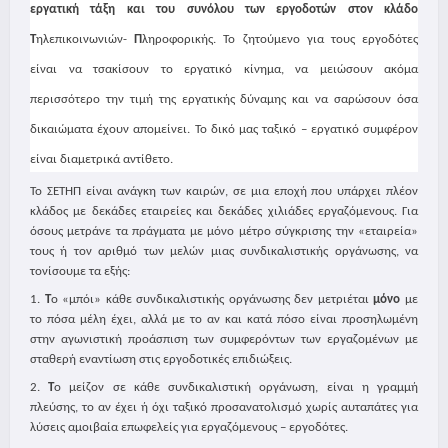
εργατική τάξη και του συνόλου των εργοδοτών στον κλάδο
Τ
ηλεπικοινωνιών-
Π
ληροφορικής. Το ζητούμενο για τους εργοδότες
είναι να τσακίσουν το εργατικό κίνημα, να μειώσουν ακόμα
περισσότερο την τιμή της εργατικής δύναμης και να σαρώσουν όσα
δικαιώματα έχουν απομείνει. Το δικό μας ταξικό – εργατικό συμφέρον
είναι διαμετρικά αντίθετο.
Το ΣΕΤΗΠ είναι ανάγκη των καιρών, σε μια εποχή που υπάρχει πλέον
κλάδος με δεκάδες εταιρείες και δεκάδες χιλιάδες εργαζόμενους. Για
όσους μετράνε τα πράγματα με μόνο μέτρο σύγκρισης την «εταιρεία»
τους ή τον αριθμό των μελών μιας συνδικαλιστικής οργάνωσης, να
τονίσουμε τα εξής:
1.
Τ
ο «μπόι» κάθε συνδικαλιστικής οργάνωσης δεν μετριέται
μόνο
με
το πόσα μέλη έχει, αλλά με το αν και κατά πόσο είναι προσηλωμένη
στην αγωνιστική προάσπιση των συμφερόντων των εργαζομένων με
σταθερή εναντίωση στις εργοδοτικές επιδιώξεις.
2.
Τ
ο μείζον σε κάθε συνδικαλιστική οργάνωση, είναι η γραμμή
πλεύσης, το αν έχει ή όχι ταξικό προσανατολισμό χωρίς αυταπάτες για
λύσεις αμοιβαία επωφελείς για εργαζόμενους – εργοδότες.