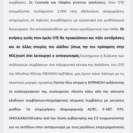
συμβάσεις.
Σε
Cosmote
και
Oteplus
γίνονται απολύσεις
.
Στον ΟΤΕ
ετοιμάζονται τουλάχιστον 2.000 νέες εθελούσιες αποχωρήσεις
στοχευμένες σε παλιούς συναδέλφους με εργασιακά και μισθολογικά
δικαιώματα. Θα αντικατασταθούν με νέους εργαζόμενους των 500€.
Οι
κινήσεις αυτές στον όμιλο ΟΤΕ θα προκαλέσουν και πάλι αντιδράσεις
και σε άλλες εταιρίες του κλάδου (όπως την πιο πρόσφατη στην
ΗΟ
L
)γιατί έτσι λειτουργεί ο ανταγωνισμός.
Ταυτόχρονα η διάλυση των
συλλογικών συμβάσεων στα τηλεφωνικά κέντρα της
Vodafone
, του ΟΤΕ
της
Wind
της
HOL
της ΜΕΛΛΟΝ τηςEValue, μας έχουν κάνει λάστιχο με τις
ελαστικές μορφές εργασίας.
Την
την ίδια στιγμή η ΙΝΤΡΑΚΟΜ αυξάνοντας
το κύκλοεργασιών της, συσσωρεύει πλούτη κάτω από την απουσία
κλαδικών συμβάσεωνυπογράφοντας ατομικές συμβάσεις με μειώσεις
μισθών. Οι επιχειρήσεις πληροφορικής
ALTEC
,
E
–
NET
,
OTS
,
SINGULARLOGIC
κάτω από την πίεση κυβέρνησης και Ε.Ε συγχωνεύονται
για να αντέξουν στον ανταγωνισμό με τους μεγάλους επιχειρηματικούς