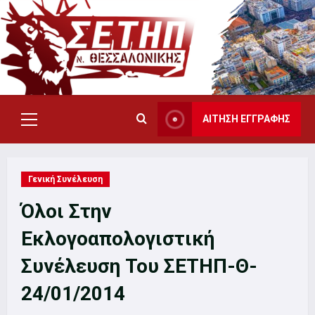
Skip
to
content
ΑΙΤΗΣΗ ΕΓΓΡΑΦΗΣ
Primary
Menu
Γενική Συνέλευση
Όλοι Στην
Εκλογοαπολογιστική
Συνέλευση Του ΣΕΤΗΠ-Θ-
24/01/2014