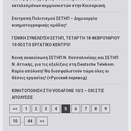
εκτελεσμένων κομμουνιστών στην Καισαριανή.
Επιτροπή Πολιτισμού ΣΕΤΗΠ – Δημιουργία
κινηματογραφικής ομάδας!
ΓΕΝΙΚΗ ΣΥΝΕΛΕΥΣΗ ΣΕΤΗΠ, ΤΕΤΑΡΤΗ 18 ΦΕΒΡΟΥΑΡΙΟΥ
19:00 ΣΤΟ ΕΡΓΑΤΙΚΟ ΚΕΝΤΡΟ!
Κοινή ανακοίνωση ΣΕΤΗΠ Ν. Θεσσαλονίκης και ΣΕΤΗΠ
N. Αττικής, για τις εξελίξεις στη Deutsche Telekom.
Καμία απόλυση! Να διασφαλιστούν τώρα όλες οι
θέσεις εργασίας! (+Русский перевод)
ΚΙΝΗΤΟΠΟΙΗΣΗ ΣΤΗ VODAFONE 10/2 – ΟΧΙ ΣΤΙΣ
ΑΠΟΛΥΣΕΙΣ
<<
1
2
3
4
5
6
7
8
9
...
10
44
>>