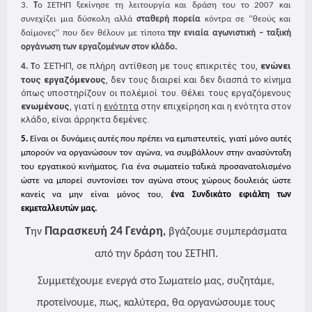
3.
Τ
ο ΣΕΤΗΠ ξεκίνησε τη λειτουργία και δράση του το 2007 και
συνεχίζει μια δύσκολη αλλά
σταθερή πορεία
κόντρα σε ‘’θεούς και
δαίμονες’’ που δεν θέλουν με τίποτα
την ενιαία αγωνιστική – ταξική
οργάνωση των εργαζομένων στον κλάδο.
ο ΣΕΤΗΠ, σε πλήρη αντίθεση με τους επικριτές του,
ενώνει
4.
Τ
τους εργαζόμενους
, δεν τους διαιρεί και δεν διασπά το κίνημα
όπως υποστηρίζουν οι πολέμιοί του. Θέλει τους εργαζόμενους
ενωμένους
, γιατί η
ενότητα
στην επιχείρηση και η ενότητα στον
κλάδο, είναι άρρηκτα δεμένες.
5.
Είναι οι δυνάμεις αυτές που πρέπει να εμπιστευτείς, γιατί μόνο αυτές
μπορούν να οργανώσουν τον αγώνα, να συμβάλλουν στην ανασύνταξη
του εργατικού κινήματος. Για ένα σωματείο ταξικά προσανατολισμένο
ώστε να μπορεί συντονίσει τον αγώνα στους χώρους δουλειάς ώστε
κανείς να μην είναι μόνος του,
ένα Συνδικάτο εφιάλτη των
εκμεταλλευτών μας.
Παρασκευή 24 Γενάρη
Τ
ην
,
βγάζουμε συμπεράσματα
από την δράση του ΣΕΤΗΠ.
Συμμετέχουμε ενεργά στο Σωματείο μας, συζητάμε,
προτείνουμε, πως, καλύτερα, θα οργανώσουμε τους