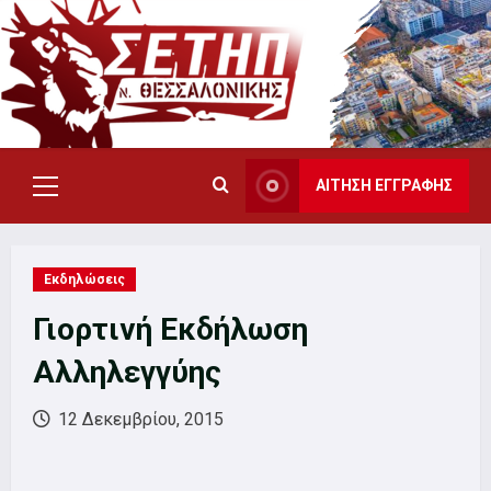
Skip
to
content
ΑΙΤΗΣΗ ΕΓΓΡΑΦΗΣ
Primary
Menu
Εκδηλώσεις
Γιορτινή Εκδήλωση
Αλληλεγγύης
12 Δεκεμβρίου, 2015