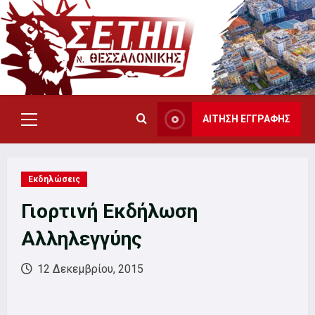
Skip
to
content
ΑΙΤΗΣΗ ΕΓΓΡΑΦΗΣ
Primary
Menu
Εκδηλώσεις
Γιορτινή Εκδήλωση
Αλληλεγγύης
12 Δεκεμβρίου, 2015