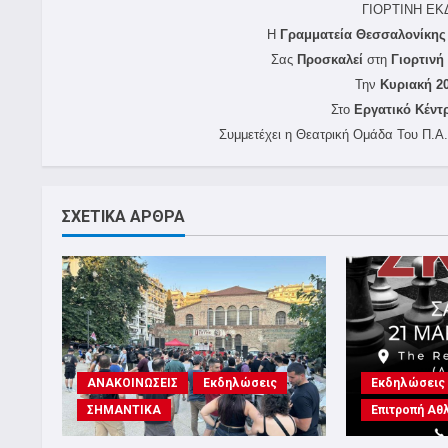
ΓΙΟΡΤΙΝΗ Ε
Η
Γραμματεία Θεσσαλονίκης
Σας
Προσκαλεί
στη
Γιορτιν
Την
Κυριακή 2
Στο
Εργατικό Κέντ
Συμμετέχει η Θεατρική Ομάδα Του Π.Α
ΣΧΕΤΙΚΑ ΑΡΘΡΑ
ΑΝΑΚΟΙΝΩΣΕΙΣ
Εκδηλώσεις
Εκδηλώσεις
ΣΗΜΑΝΤΙΚΑ
Επιτροπή Αθ