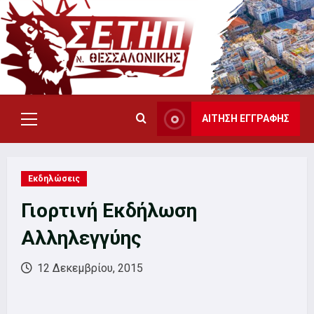
Skip
to
content
ΑΙΤΗΣΗ ΕΓΓΡΑΦΗΣ
Primary
Menu
Εκδηλώσεις
Γιορτινή Εκδήλωση
Αλληλεγγύης
12 Δεκεμβρίου, 2015