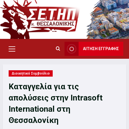
Skip
to
content
ΑΙΤΗΣΗ ΕΓΓΡΑΦΗΣ
Primary
Menu
Διοικητικό Συμβούλιο
Καταγγελία για τις
απολύσεις στην Intrasoft
International στη
Θεσσαλονίκη