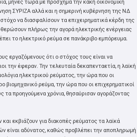
θρία, μήνες τώρα με πρόσχημα την κακή οικονομική
νηση ΣΥΡΙΖΑ αλλά και η σημερινή κυβέρνηση της ΝΔ
στόχο να διασφαλίσουν τα επιχειρηματικά κέρδη της
λευθερώσουν πλήρως την αγορά ηλεκτρικής ενέργειας
ρέπει το ηλεκτρικό ρεύμα σε πανάκριβο εμπόρευμα.
ους εργαζόμενους ότι ο στόχος τους είναι να
οι την έφεραν. Την τελευταία δεκαπενταετία, η λαϊκή
μολόγια ηλεκτρικού ρεύματος, την ώρα που οι
ο βιομηχανικό ρεύμα, την ώρα που οι επιχερηματικοί
υς τα προηγούμενα χρόνια, θησαύρισαν αγοράζοντας
και εκβιάζουν για διακοπές ρεύματος τα λαϊκά
εών είναι αδύνατος, καθώς προβλέπει την αποπληρωμή