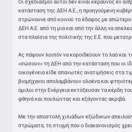
Οι σχεδιασμοί αυτοί δεν είναι κεραυνός εν αι
κατάσταση της ΔΕΗ Α.Ε., η προηγούμενη κυβέρ
στρώνουνε από κοινού το έδαφος με απώτερο 
ΔΕΗ Α.Ε. από τη μια και από την άλλη να απε
στα πλαίσια της πολιτικής της Ε.Ε. που μετατ
Ας πάψουν λοιπόν να κοροϊδεύουν το λαό και τ
«σώσουν» τη ΔΕΗ από την κατάσταση που οι ίδι
οικογένεια είδε απανωτές ανατιμήσεις στα τι
βιομήχανοι απολαμβάνουν ολοένα και φτηνότερ
όμιλοι στην Ενέργεια εκτόξευσαν τα κέρδη το
φθηνά και πουλώντας και εξάγοντας ακριβά.
Με την αποστολή χιλιάδων εξώδικων απειλούν 
στρώματα, τη στιγμή που ο διακανονισμός χρ