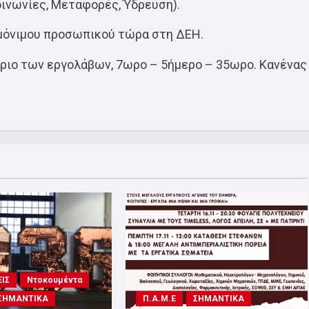
οινωνίες, Μεταφορές, Ύδρευση).
μόνιμου προσωπικού τώρα στη ΔΕΗ.
όριο των εργολάβων, 7ωρο – 5ήμερο – 35ωρο. Κανένας
ΙΣ
Ντοκουμέντα
ΣΗΜΑΝΤΙΚΑ
Π.Α.Μ.Ε
ΣΗΜΑΝΤΙΚΑ