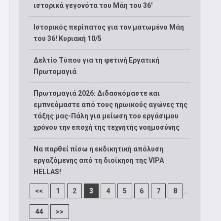
ιστορικά γεγονότα του Μάη του 36′
Ιστορικός περίπατος για τον ματωμένο Μάη
του 36! Κυριακή 10/5
Δελτίο Τύπου για τη φετινή Εργατική
Πρωτομαγιά
Πρωτομαγιά 2026: Διδασκόμαστε και
εμπνεόμαστε από τους ηρωικούς αγώνες της
τάξης μας-Πάλη για μείωση του εργάσιμου
χρόνου την εποχή της τεχνητής νοημοσύνης
Να παρθεί πίσω η εκδικητική απόλυση
εργαζόμενης από τη διοίκηση της VIPA
HELLAS!
...
<<
1
2
3
4
5
6
7
8
44
>>