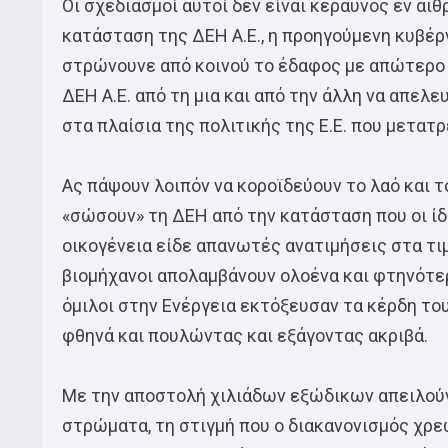
Οι σχεδιασμοί αυτοί δεν είναι κεραυνός εν αι
κατάσταση της ΔΕΗ Α.Ε., η προηγούμενη κυβέρ
στρώνουνε από κοινού το έδαφος με απώτερο 
ΔΕΗ Α.Ε. από τη μια και από την άλλη να απε
στα πλαίσια της πολιτικής της Ε.Ε. που μετατ
Ας πάψουν λοιπόν να κοροϊδεύουν το λαό και τ
«σώσουν» τη ΔΕΗ από την κατάσταση που οι ίδι
οικογένεια είδε απανωτές ανατιμήσεις στα τι
βιομήχανοι απολαμβάνουν ολοένα και φτηνότερ
όμιλοι στην Ενέργεια εκτόξευσαν τα κέρδη το
φθηνά και πουλώντας και εξάγοντας ακριβά.
Με την αποστολή χιλιάδων εξώδικων απειλούν 
στρώματα, τη στιγμή που ο διακανονισμός χρ