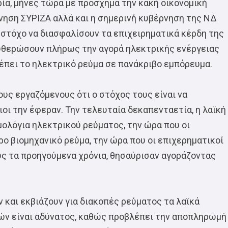
θρία, μήνες τώρα με πρόσχημα την κακή οικονομική
νηση ΣΥΡΙΖΑ αλλά και η σημερινή κυβέρνηση της ΝΔ
στόχο να διασφαλίσουν τα επιχειρηματικά κέρδη της
λευθερώσουν πλήρως την αγορά ηλεκτρικής ενέργειας
ρέπει το ηλεκτρικό ρεύμα σε πανάκριβο εμπόρευμα.
ους εργαζόμενους ότι ο στόχος τους είναι να
οι την έφεραν. Την τελευταία δεκαπενταετία, η λαϊκή
μολόγια ηλεκτρικού ρεύματος, την ώρα που οι
ο βιομηχανικό ρεύμα, την ώρα που οι επιχερηματικοί
υς τα προηγούμενα χρόνια, θησαύρισαν αγοράζοντας
και εκβιάζουν για διακοπές ρεύματος τα λαϊκά
εών είναι αδύνατος, καθώς προβλέπει την αποπληρωμή