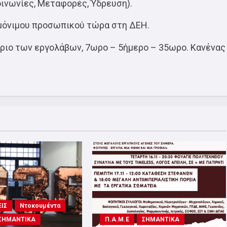
οινωνίες, Μεταφορές, Ύδρευση).
μόνιμου προσωπικού τώρα στη ΔΕΗ.
όριο των εργολάβων, 7ωρο – 5ήμερο – 35ωρο. Κανένας
ΙΣ
Ντοκουμέντα
ΣΗΜΑΝΤΙΚΑ
Π.Α.Μ.Ε
ΣΗΜΑΝΤΙΚΑ