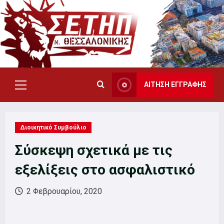
Skip
to
content
ΑΙΤΗΣΗ ΕΓΓΡΑΦΗΣ
Primary
Menu
Διοικητικό Συμβούλιο
Σύσκεψη σχετικά με τις
εξελίξεις στο ασφαλιστικό
2 Φεβρουαρίου, 2020