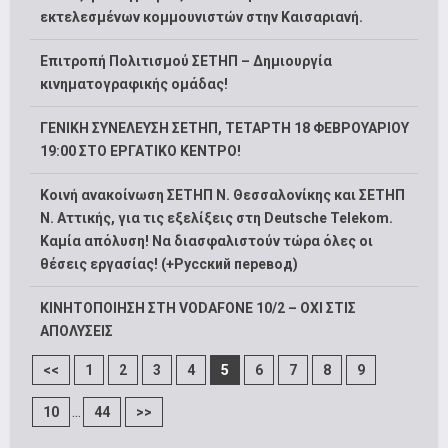
εκτελεσμένων κομμουνιστών στην Καισαριανή.
Επιτροπή Πολιτισμού ΣΕΤΗΠ – Δημιουργία
κινηματογραφικής ομάδας!
ΓΕΝΙΚΗ ΣΥΝΕΛΕΥΣΗ ΣΕΤΗΠ, ΤΕΤΑΡΤΗ 18 ΦΕΒΡΟΥΑΡΙΟΥ
19:00 ΣΤΟ ΕΡΓΑΤΙΚΟ ΚΕΝΤΡΟ!
Κοινή ανακοίνωση ΣΕΤΗΠ Ν. Θεσσαλονίκης και ΣΕΤΗΠ
N. Αττικής, για τις εξελίξεις στη Deutsche Telekom.
Καμία απόλυση! Να διασφαλιστούν τώρα όλες οι
θέσεις εργασίας! (+Русский перевод)
ΚΙΝΗΤΟΠΟΙΗΣΗ ΣΤΗ VODAFONE 10/2 – ΟΧΙ ΣΤΙΣ
ΑΠΟΛΥΣΕΙΣ
<<
1
2
3
4
5
6
7
8
9
...
10
44
>>