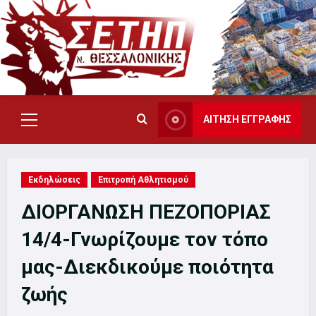
Skip
to
content
ΑΙΤΗΣΗ ΕΓΓΡΑΦΗΣ
Primary
Menu
Εκδηλώσεις
Επιτροπή Αθλητισμού
ΔΙΟΡΓΑΝΩΣΗ ΠΕΖΟΠΟΡΙΑΣ
14/4-Γνωρίζουμε τον τόπο
μας-Διεκδικούμε ποιότητα
ζωής