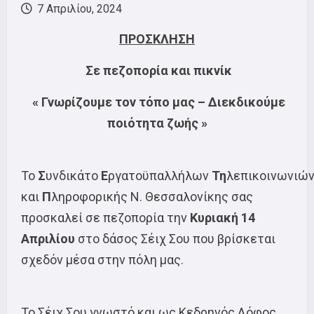
7 Απριλίου, 2024
ΠΡΟΣΚΛΗΣΗ
Σε πεζοπορία και πικνίκ
« Γνωρίζουμε τον τόπο μας
–
Διεκδικούμε
ποιότητα ζωής »
Το
Σ
υνδικάτο
Ε
ργατοϋπαλλήλων
Τη
λεπικοινωνιώ
και
Π
ληροφορικής Ν. Θεσσαλονίκης σας
προσκαλεί σε πεζοπορία την
Κυριακή 14
Απριλίου
στο δάσος Σέιχ Σου που βρίσκεται
σχεδόν μέσα στην πόλη μας.
Το Σέιχ Σου γνωστό και ως Κεδρηνός Λόφος