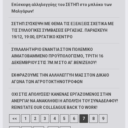
Επίσκεψη αλληλεγγύης του ΣΕΤΗΠ στο μπλόκο των
Μαλγάρων!
ΣΕΤΗΠ:ΣΥΣΚΕΨΗ ΜΕ ΘΕΜΑ ΤΙΣ ΕΞΕΛΙΞΕΙΣ ΣΧΕΤΙΚΑ ΜΕ
ΤΙΣ ΣΥΛΛΟΓΙΚΕΣ ΣΥΜΒΑΣΕΙΣ ΕΡΓΑΣΙΑΣ. ΠΑΡΑΣΚΕΥΗ
19/12, 19:00, ΕΡΓΑΤΙΚΟ ΚΕΝΤΡΟ
ΣΥΛΛΑΛΗΤΗΡΙΟ ΕΝΑΝΤΙΑ ΣΤΟΝ ΠΟΛΕΜΙΚΟ
ΑΙΜΑΤΟΒΑΜΜΕΝΟ ΠΡΟΫΠΟΛΟΓΙΣΜΟ, ΤΡΙΤΗ 16
ΔΕΚΕΜΒΡΙΟΥ ΣΤΙΣ 7Μ.Μ ΣΤΟ ΑΓ.ΒΕΝΙΖΕΛΟΥ!
ΕΚΦΡΑΖΟΥΜΕ ΤΗΝ ΑΛΛΗΛΕΓΓΥΗ ΜΑΣ ΣΤΟΝ ΔΙΚΑΙΟ
ΑΓΩΝΑ ΤΩΝ ΑΓΡΟΤΟΚΤΗΝΟΤΡΟΦΩΝ
ΟΧΙ ΣΤΙΣ ΑΠΟΛΥΣΕΙΣ! ΚΑΝΕΝΑΣ ΕΡΓΑΖΟΜΕΝΟΣ ΣΤΗΝ
ΑΝΕΡΓΙΑ! ΝΑ ΑΝΑΚΛΗΘΕΙ Η ΑΠΟΛΥΣΗ ΤΟΥ ΣΥΝΑΔΕΛΦΟΥ!
REINSTATE OUR COLLEAGUE BACK TO WORK!
<<
1
2
3
4
5
6
7
8
9