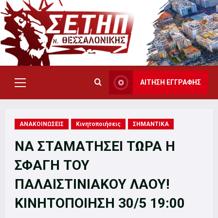
Skip
to
content
ΑΙΤΗΣΗ ΕΓΓΡΑΦΗΣ
Primary
Menu
ΑΝΑΚΟΙΝΩΣΕΙΣ
Κινητοποιήσεις
ΣΗΜΑΝΤΙΚΑ
ΝΑ ΣΤΑΜΑΤΗΣΕΙ ΤΩΡΑ Η
ΣΦΑΓΗ ΤΟΥ
ΠΑΛΑΙΣΤΙΝΙΑΚΟΥ ΛΑΟΥ!
ΚΙΝΗΤΟΠΟΙΗΣΗ 30/5 19:00