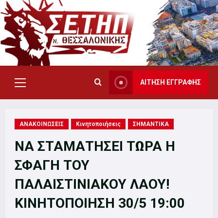
Skip
to
content
ΑΙΤΗΣΗ ΕΓΓΡΑΦΗΣ
Primary
Menu
ΑΝΑΚΟΙΝΩΣΕΙΣ
Κινητοποιήσεις
ΣΗΜΑΝΤΙΚΑ
ΝΑ ΣΤΑΜΑΤΗΣΕΙ ΤΩΡΑ Η
ΣΦΑΓΗ ΤΟΥ
ΠΑΛΑΙΣΤΙΝΙΑΚΟΥ ΛΑΟΥ!
ΚΙΝΗΤΟΠΟΙΗΣΗ 30/5 19:00