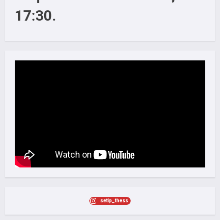
17:30.
setip_thess