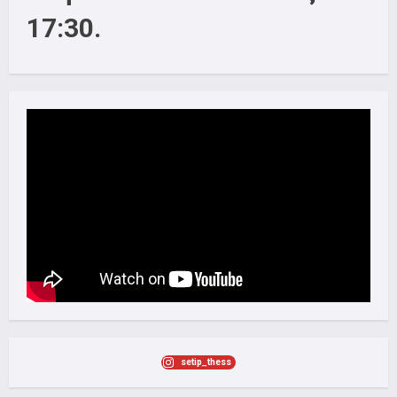
17:30.
setip_thess