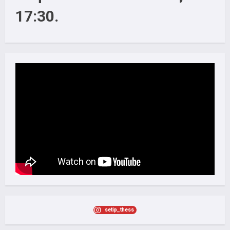
17:30.
setip_thess