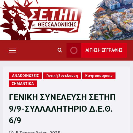
Skip
to
content
ΑΙΤΗΣΗ ΕΓΓΡΑΦΗΣ
Primary
Menu
ΑΝΑΚΟΙΝΩΣΕΙΣ
Γενική Συνέλευση
Κινητοποιήσεις
ΣΗΜΑΝΤΙΚΑ
ΓΕΝΙΚΗ ΣΥΝΕΛΕΥΣΗ ΣΕΤΗΠ
9/9-ΣΥΛΛΑΛΗΤΗΡΙΟ Δ.Ε.Θ.
6/9